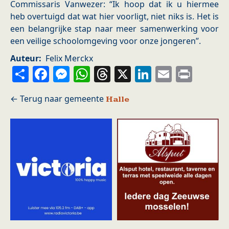
Commissaris Vanwezer: “Ik hoop dat ik u hiermee
heb overtuigd dat wat hier voorligt, niet niks is. Het is
een belangrijke stap naar meer samenwerking voor
een veilige schoolomgeving voor onze jongeren”.
Auteur
Felix Merckx
Share
Facebook
Messenger
WhatsApp
Threads
X
LinkedIn
Email
Prin
Halle