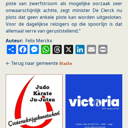
piste van zwerfstroom als mogelijke oorzaak zeer
onwaarschijnlijk achtte, zegt minister De Clerck nu
plots dat geen enkele piste kan worden uitgesloten.
Voor de dagelijkse reizigers op die spoorlijn is dat
allemaal verre van geruststellend.”
Auteur
Felix Merckx
Share
Facebook
Messenger
WhatsApp
Threads
X
LinkedIn
Email
Prin
Halle