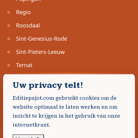
Regio
Roosdaal
Sint-Genesius-Rode
Sint-Pieters-Leeuw
Ternat
Ondernemen
Uw privacy telt!
Geen advertenties gevonden.
Editiepajot.com gebruikt cookies om de
website optimaal te laten werken en om
Uw advertentie hier? Contacteer ons!
inzicht te krijgen in het gebruik van onze
internetkrant.
Word Partner!