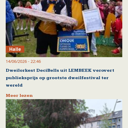
Halle
14/06/2026 - 22:46
Dweilorkest DeciBells uit LEMBEEK verovert
publieksprijs op grootste dweilfestival ter
wereld
Meer lezen