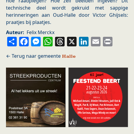
hoe raadplegen? Hoe zelf beelden ingeven? Dit
technische deel wordt gekruid met sappige
herinneringen aan Oud-Halle door Victor Ghijsels:
praatjes bij plaatjes.
Auteur
Felix Merckx
Share
Facebook
Messenger
WhatsApp
Threads
X
LinkedIn
Email
Prin
Halle