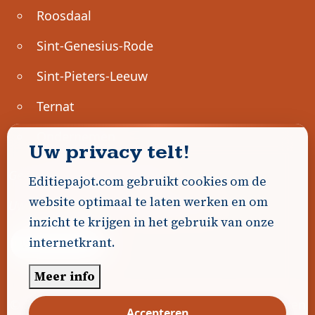
Roosdaal
Sint-Genesius-Rode
Sint-Pieters-Leeuw
Ternat
Ondernemen
Uw privacy telt!
Geen advertenties gevonden.
Editiepajot.com gebruikt cookies om de
website optimaal te laten werken en om
Uw advertentie hier? Contacteer ons!
inzicht te krijgen in het gebruik van onze
internetkrant.
Word Partner!
Meer info
© 2026
Editiepajot.com
|
Algemene voorwaarden
Accepteren