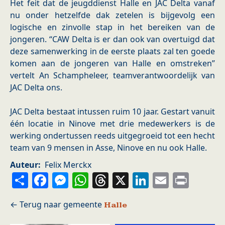
Het feit dat de jeugddienst Halle en JAC Delta vanaf
nu onder hetzelfde dak zetelen is bijgevolg een
logische en zinvolle stap in het bereiken van de
jongeren. “CAW Delta is er dan ook van overtuigd dat
deze samenwerking in de eerste plaats zal ten goede
komen aan de jongeren van Halle en omstreken”
vertelt An Schampheleer, teamverantwoordelijk van
JAC Delta ons.
JAC Delta bestaat intussen ruim 10 jaar. Gestart vanuit
één locatie in Ninove met drie medewerkers is de
werking ondertussen reeds uitgegroeid tot een hecht
team van 9 mensen in Asse, Ninove en nu ook Halle.
Auteur
Felix Merckx
Share
Facebook
Messenger
WhatsApp
Threads
X
LinkedIn
Email
Prin
Halle