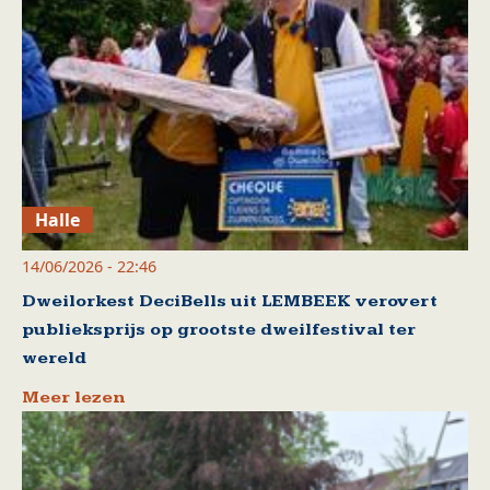
Halle
14/06/2026 - 22:46
Dweilorkest DeciBells uit LEMBEEK verovert
publieksprijs op grootste dweilfestival ter
wereld
Meer lezen