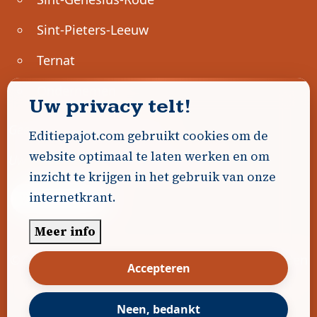
Sint-Pieters-Leeuw
Ternat
Ondernemen
Uw privacy telt!
Geen advertenties gevonden.
Editiepajot.com gebruikt cookies om de
website optimaal te laten werken en om
Uw advertentie hier? Contacteer ons!
inzicht te krijgen in het gebruik van onze
internetkrant.
Word Partner!
Meer info
© 2026
Editiepajot.com
|
Algemene voorwaarden
Accepteren
|
Disclaimer
|
Privacybeleid
|
Cookiebeleid
|
Gerealiseerd door
DavidHosse.net
Neen, bedankt