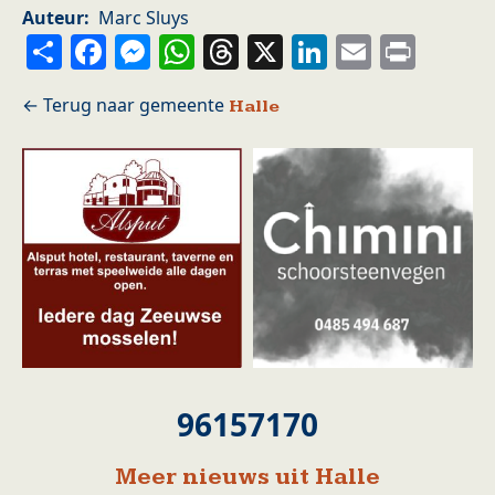
Auteur
Marc Sluys
Share
Facebook
Messenger
WhatsApp
Threads
X
LinkedIn
Email
Prin
Halle
96157170
Meer nieuws uit Halle