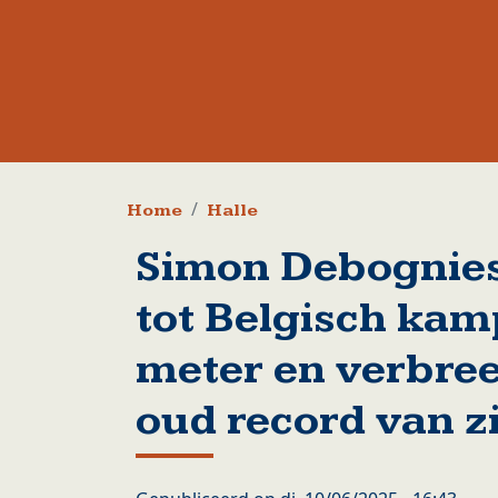
Kruimelpad
Home
Halle
Simon Debognies
tot Belgisch kam
meter en verbree
oud record van z