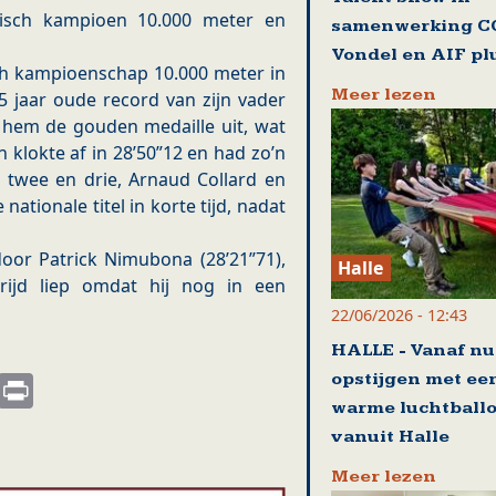
isch kampioen 10.000 meter en
samenwerking C
Vondel en AIF pl
ch kampioenschap 10.000 meter in
Meer lezen
5 jaar oude record van zijn vader
 hem de gouden medaille uit, wat
klokte af in 28’50”12 en had zo’n
twee en drie, Arnaud Collard en
ationale titel in korte tijd, nadat
or Patrick Nimubona (28’21”71),
Halle
rijd liep omdat hij nog in een
22/06/2026 - 12:43
HALLE - Vanaf nu
s
nkedIn
Email
Print
opstijgen met ee
warme luchtball
vanuit Halle
Meer lezen