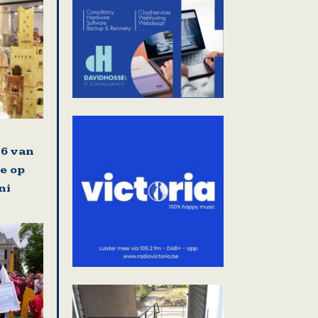
6 van
e op
ni