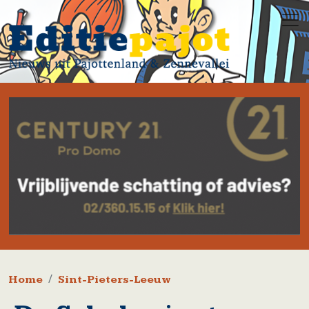
Overslaan en naar de inhoud gaan
Kruimelpad
Home
Sint-Pieters-Leeuw