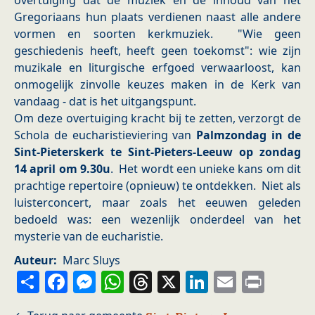
overtuiging dat de muziek én de inhoud van het
Gregoriaans hun plaats verdienen naast alle andere
vormen en soorten kerkmuziek. "Wie geen
geschiedenis heeft, heeft geen toekomst": wie zijn
muzikale en liturgische erfgoed verwaarloost, kan
onmogelijk zinvolle keuzes maken in de Kerk van
vandaag - dat is het uitgangspunt.
Om deze overtuiging kracht bij te zetten, verzorgt de
Schola de eucharistieviering van
Palmzondag in de
Sint-Pieterskerk te Sint-Pieters-Leeuw op zondag
14
april om 9.30u
. Het wordt een unieke kans om dit
prachtige repertoire (opnieuw) te ontdekken. Niet als
luisterconcert, maar zoals het eeuwen geleden
bedoeld was: een wezenlijk onderdeel van het
mysterie van de eucharistie.
Auteur
Marc Sluys
Share
Facebook
Messenger
WhatsApp
Threads
X
LinkedIn
Email
Prin