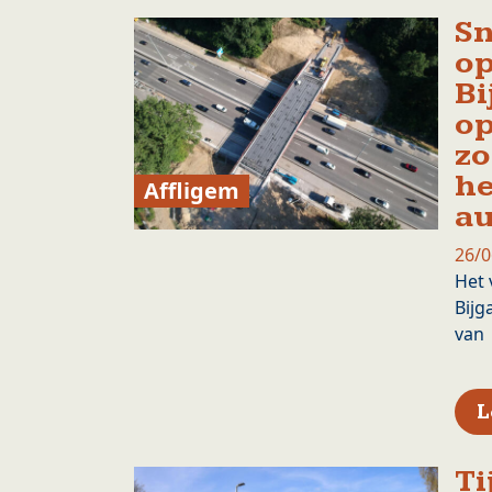
Sn
op
Bi
op
zo
he
Affligem
au
26/0
Het 
Bijg
van
L
Ti