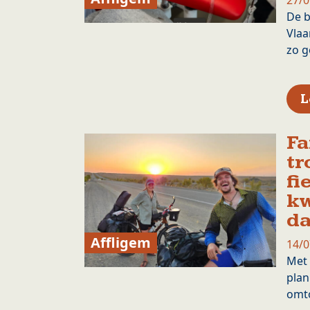
27/0
De b
Vlaa
zo 
L
Fa
tr
fi
kw
d
Affligem
14/0
Met 
plan
omt