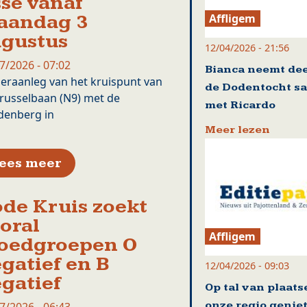
se vanaf
aandag 3
Affligem
gustus
12/04/2026 - 21:56
7/2026 - 07:02
Bianca neemt dee
eraanleg van het kruispunt van
de Dodentocht s
russelbaan (N9) met de
met Ricardo
denberg in
Meer lezen
over Fasewissel aan kruispunt Bru
ees meer
de Kruis zoekt
oral
Affligem
oedgroepen O
gatief en B
12/04/2026 - 09:03
gatief
Op tal van plaats
onze regio genie