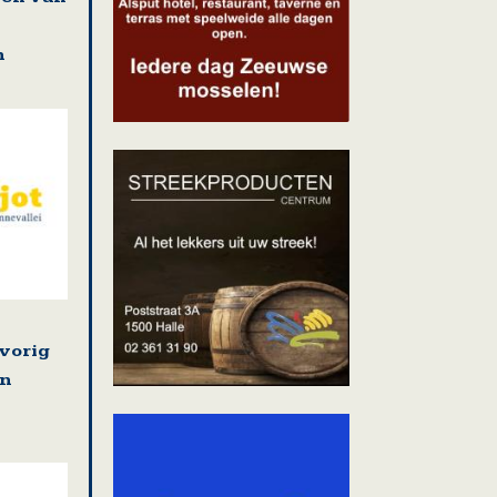
n
groepen O negatief en B negatief
vorig
in