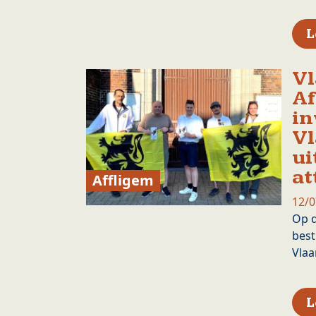
L
Vl
Af
in
V
ui
at
Affligem
12/0
Op d
best
Vla
L