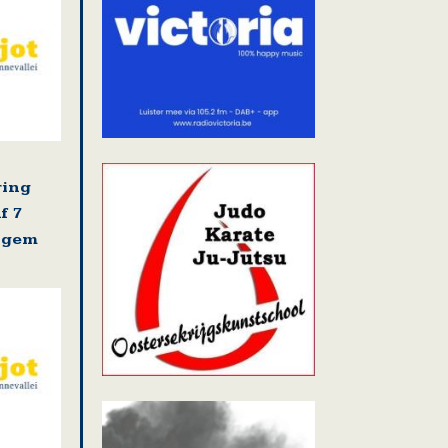
fiets naar Nepal en kwamen terug vol dank
ring
f 7
ligem
st inwoners die Vlaamse Leeuw uithangen me