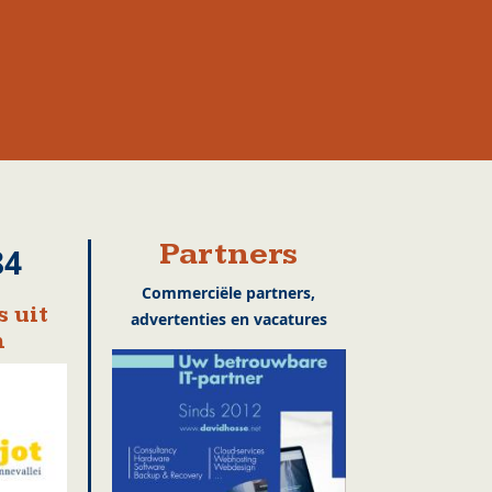
Partners
84
Commerciële partners,
 uit
advertenties en vacatures
m