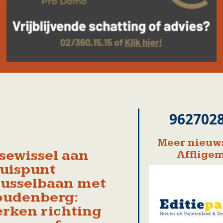
962702
Meer nieuws
sewissel aan
Afflige
uispunt
usselbaan met
oudenberg:
rken richting