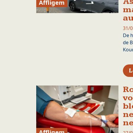
As
Affligem
m
au
31/0
De h
de B
Kou
L
Ro
vo
bl
ne
ne
Affligem