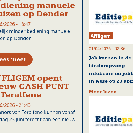
diening manuele
uizen op Dender
6/2026 - 18:47
elijk minder bediening manuele
Affligem
zen op Dender
01/04/2026 - 08:36
Job kansen in de
over Tijdelijk minder bediening ma
ees meer
kinderopvang
infobeurs en job
FFLIGEM opent
in Asse op 23 apr
ieuw CASH PUNT
Meer lezen
 Teralfene
6/2026 - 21:43
ners van Teralfene kunnen vanaf
dag 23 juni terecht aan een nieuw