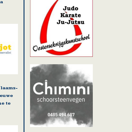
ra
Vlaams-
ieuwe
e te
oot Bijgaarden opgeheven tegen zomers bou