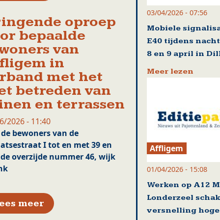
03/04/2026 - 07:56
ingende oproep
Mobiele signalisa
or bepaalde
E40 tijdens nach
woners van
8 en 9 april in Di
fligem in
Meer lezen
rband met het
et betreden van
inen en terrassen
6/2026 - 11:40
 de bewoners van de
atsestraat I tot en met 39 en
Affligem
de overzijde nummer 46, wijk
nk
01/04/2026 - 15:08
Werken op A12 M
Londerzeel scha
over Dringende oproep voor bepaal
ees meer
versnelling hoge