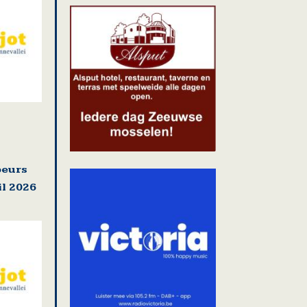
nuele sluizen op Dender
beurs
il 2026