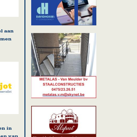
l aan
amen
sselbaan met Koudenberg: werken richting 
en in
ten van