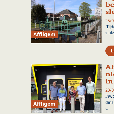
be
sl
25/0
Tijd
slui
Affligem
L
A
n
in
23/0
Inwo
dins
Affligem
C