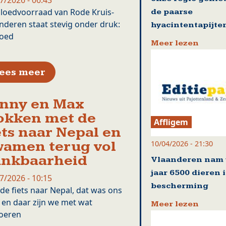
7/2026 - 06:43
loedvoorraad van Rode Kruis-
de paarse
nderen staat stevig onder druk:
hyacintentapijte
goed
Meer lezen
over Rode Kruis zoekt vooral bloed
ees meer
nny en Max
okken met de
Affligem
ets naar Nepal en
amen terug vol
10/04/2026 - 21:30
ankbaarheid
Vlaanderen nam 
jaar 6500 dieren 
7/2026 - 10:15
bescherming
de fiets naar Nepal, dat was ons
 en daar zijn we met wat
Meer lezen
oeren