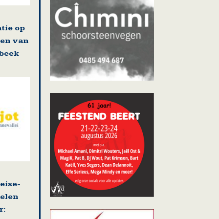
tie op
ten van
lbeek
eise-
kelen
de inwoners van Affligem in verband met he
r: