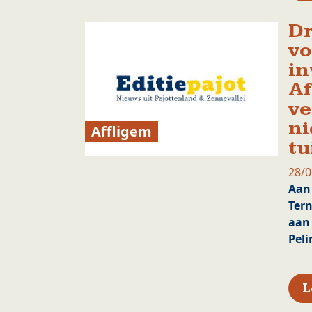
Dr
vo
in
Af
ve
ni
Affligem
tu
28/0
Aan
Tern
aan 
Peli
L