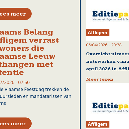
over Fanny en Max trokken met de 
ees meer
aams Belang
Affligem
fligem verrast
06/04/2026 - 20:38
woners die
Overzicht uitvoe
laamse Leeuw
nutswerken vana
thangen met
april 2026 in Aff
tentie
Meer lezen
7/2026 - 07:50
e Vlaamse Feestdag trekken de
uursleden en mandatarissen van
ams
over Vlaams Belang Affligem verra
ees meer
Affligem