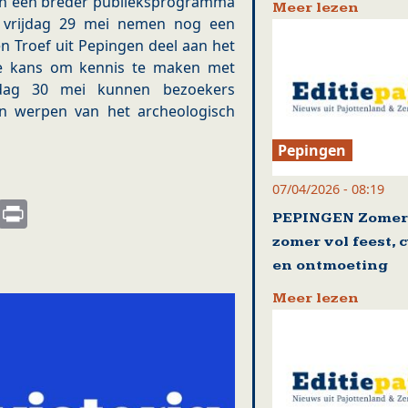
an een breder publieksprogramma
Meer lezen
p vrijdag 29 mei nemen nog een
en Troef uit Pepingen deel aan het
t de kans om kennis te maken met
erdag 30 mei kunnen bezoekers
en werpen van het archeologisch
Pepingen
07/04/2026 - 08:19
s
nkedIn
Email
Print
PEPINGEN Zomert
zomer vol feest, 
en ontmoeting
Meer lezen