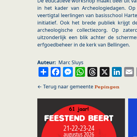
De educatieve workshop maakt deel uit v
in het kader van Archeologiedagen. O
veertigtal leerlingen van basisschool Hart
initiatief. Ook het brede publiek krijg
archeologische collectiezorg. Op zat
uitzonderlijk een blik achter de scherm
erfgoedbeheer in de kerk van Bellingen.
Auteur
Marc Sluys
Share
Facebook
Messenger
WhatsApp
Thread
X
Li
Pepingen