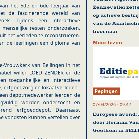
van het 5de en 6de leerjaar van
Zennevallei zett
met de fascinerende wereld van
op actieve bestri
zoek. Tijdens een interactieve
van de Aziatisch
 menselijke resten onderzoeken,
hoornaar
it het verleden te reconstrueren.
n de leerlingen een diploma van
Meer lezen
e-Vrouwkerk van Bellingen in het
tiatief willen IOED ZENDER en de
n toegankelijke en interactieve
 erfgoedzorg en lokaal verleden.
Pepingen
 een depotmedewerker leerden de
orgvuldig worden onderzocht en
07/04/2026 - 09:42
rend erfgoeddepot. Daarnaast
Europese avond: 
he vondsten kunnen vertellen over
door Herman Van
Goethem in BEL