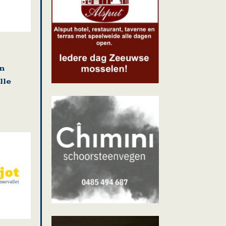
en
lle