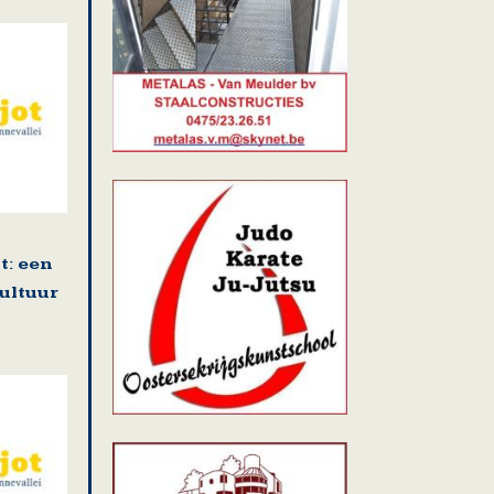
: een
cultuur