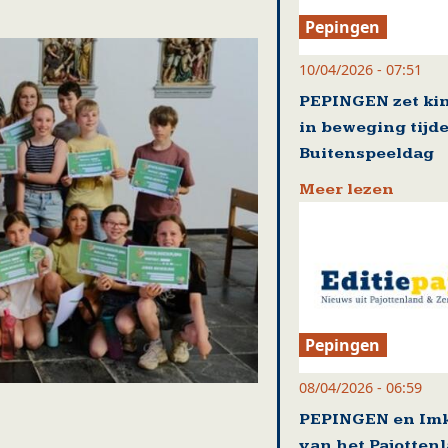
Pepingen
10/04/2026 - 07:51
PEPINGEN zet ki
in beweging tijd
Buitenspeeldag
Meer lezen
Pepingen
08/04/2026 - 06:59
PEPINGEN en Im
van het Pajotten