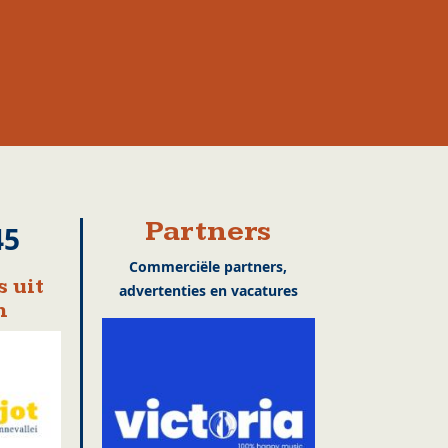
Partners
45
Commerciële partners,
 uit
advertenties en vacatures
n