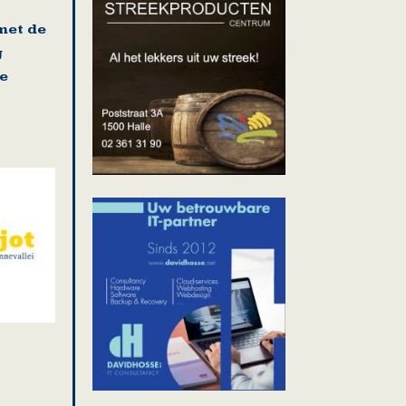
met de
g
e