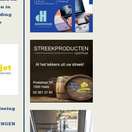
en in
jding
e
lezing
LINGEN