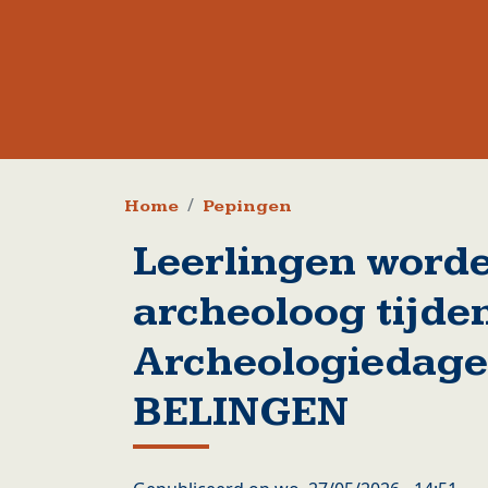
Kruimelpad
Home
Pepingen
Leerlingen worde
archeoloog tijde
Archeologiedage
BELINGEN