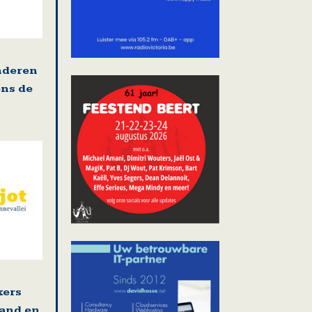
nderen
ens de
kers
land en