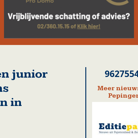
n junior
962755
ns
Meer nieuws
Pepinge
n in