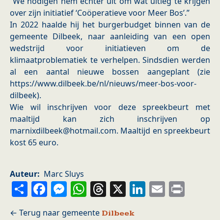
“We nodigen hem echter uit om wat uitleg te krijgen
over zijn initiatief ‘Coöperatieve voor Meer Bos’.”
In 2022 haalde hij het burgerbudget binnen van de
gemeente Dilbeek, naar aanleiding van een open
wedstrijd voor initiatieven om de
klimaatproblematiek te verhelpen. Sindsdien werden
al een aantal nieuwe bossen aangeplant (zie
https://www.dilbeek.be/nl/nieuws/meer-bos-voor-
dilbeek).
Wie wil inschrijven voor deze spreekbeurt met
maaltijd kan zich inschrijven op
marnixdilbeek@hotmail.com. Maaltijd en spreekbeurt
kost 65 euro.
Auteur
Marc Sluys
Share
Facebook
Messenger
WhatsApp
Threads
X
LinkedIn
Email
Prin
Dilbeek