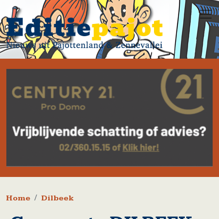
Overslaan en naar de inhoud gaan
Kruimelpad
Home
Dilbeek