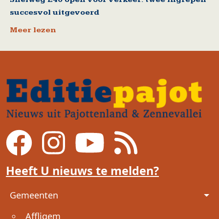
succesvol uitgevoerd
Meer lezen
Heeft U nieuws te melden?
Voet
Gemeenten
Affligem