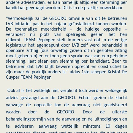
andere adviesraden, er kan namelijk altijd een stemming per
kandidaat gevraagd worden. Dit is in de praktijk onwerkbaar.
"Vermoedelijk zal de GECORO omwille van dit te betreuren
LVB-initiatief pas in het najaar geïnstalleerd kunnen worden.
De toenmalige meerderheid – de huidige oppositie –
verandert nu plots van spelregels gezien het hen
uitkomt. TEAM Pepingen stelt immers vast dat in de vorige
legislatuur het agendapunt door LVB zelf werd behandeld in
openbare zitting (dus onwettig gezien dit in gesloten zitting
moet gebeuren) en er toen geen sprake was van een geheime
stemming, laat staan een stemming per kandidaat. Zeer te
betreuren dat LVB blijft beweren oprecht en constructief te
zijn maar de praktijk anders is." aldus 1ste schepen Kristof De
Cuyper TEAM Pepingen
Ook al is het wettelijk niet verplicht toch werd er weldegelijk
advies gevraagd aan de GECORO. Echter gezien de klacht
vanwege de oppositie kon de aanvraag niet geadviseerd
worden door de GECORO. Door de uiterste
behandelingstermijn van de aanvraag en de uitnodigingen en
te adviseren aanvraag wettelijk minstens 10 dagen