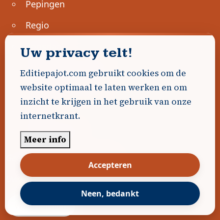
Pepingen
Regio
Roosdaal
Uw privacy telt!
Sint-Genesius-Rode
Editiepajot.com gebruikt cookies om de
website optimaal te laten werken en om
Sint-Pieters-Leeuw
inzicht te krijgen in het gebruik van onze
Ternat
internetkrant.
Ondernemen
Meer info
Geen advertenties gevonden.
Accepteren
Uw advertentie hier? Contacteer ons!
Neen, bedankt
Word Partner!