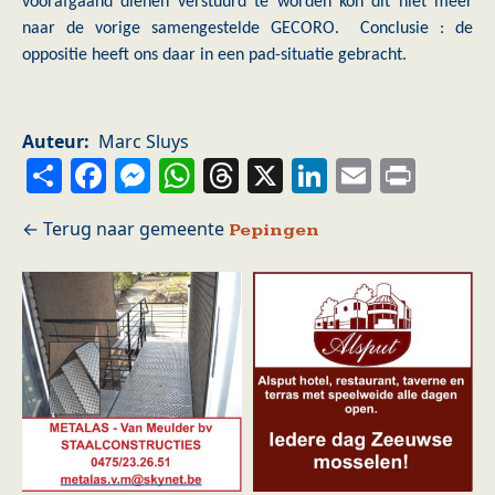
voorafgaand dienen verstuurd te worden kon dit niet meer
naar de vorige samengestelde GECORO. Conclusie : de
oppositie heeft ons daar in een pad-situatie gebracht.
Auteur
Marc Sluys
Share
Facebook
Messenger
WhatsApp
Threads
X
LinkedIn
Email
Prin
Pepingen