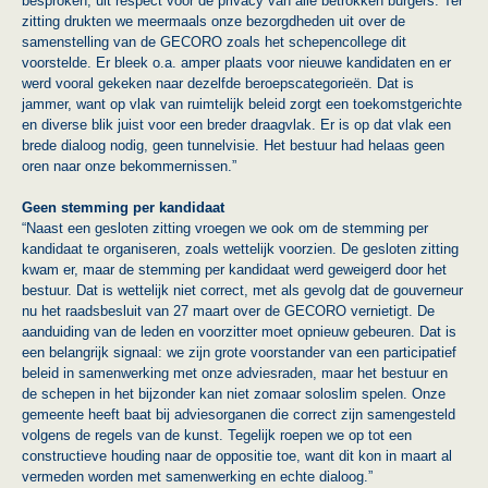
besproken, uit respect voor de privacy van alle betrokken burgers. Ter
zitting drukten we meermaals onze bezorgdheden uit over de
samenstelling van de GECORO zoals het schepencollege dit
voorstelde. Er bleek o.a. amper plaats voor nieuwe kandidaten en er
werd vooral gekeken naar dezelfde beroepscategorieën. Dat is
jammer, want op vlak van ruimtelijk beleid zorgt een toekomstgerichte
en diverse blik juist voor een breder draagvlak. Er is op dat vlak een
brede dialoog nodig, geen tunnelvisie. Het bestuur had helaas geen
oren naar onze bekommernissen.”
Geen stemming per kandidaat
“Naast een gesloten zitting vroegen we ook om de stemming per
kandidaat te organiseren, zoals wettelijk voorzien. De gesloten zitting
kwam er, maar de stemming per kandidaat werd geweigerd door het
bestuur. Dat is wettelijk niet correct, met als gevolg dat de gouverneur
nu het raadsbesluit van 27 maart over de GECORO vernietigt. De
aanduiding van de leden en voorzitter moet opnieuw gebeuren. Dat is
een belangrijk signaal: we zijn grote voorstander van een participatief
beleid in samenwerking met onze adviesraden, maar het bestuur en
de schepen in het bijzonder kan niet zomaar soloslim spelen. Onze
gemeente heeft baat bij adviesorganen die correct zijn samengesteld
volgens de regels van de kunst. Tegelijk roepen we op tot een
constructieve houding naar de oppositie toe, want dit kon in maart al
vermeden worden met samenwerking en echte dialoog.”