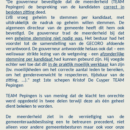
"De gouverneur bevestigde dat de meerderheid (TEAM
Pepingen) de bespreking van de kandidaten
correct in
besloten zitting
deed.
LVB vroeg geheim te stemmen per kandidaat, met
uitdrukkelijk de nadruk op geheim willen stemmen. De
algemeen directeur van de gemeente heeft dit hem ook
bevestigd. De gouverneur trad de meerderheid bij dat
een
geheime stemming niet nodig was.
Het bestuur had het
voorstel tot de samenstelling van de GECORO afdoende
verantwoord. De gouverneur antwoordde helaas ook dat – een
weliswaar strikte lezing van de wetgeving - een
afzonderlijke
stemming per kandidaat
had kunnen gebeurd zijn. Hij voegde
echter wel toe dat dit
in de praktijk moeilijk werkbaar
kan zijn
(bv. moeilijkheden om het correcte aantal leden te bereiken,
om het genderevenwicht te respecteren, tijdsduur van de
zitting, …)." zegt 1ste schepen Kristof De Cuyper TEAM
Pepingen
TEAM Pepingen is van mening dat de klacht ten onrechte
werd opgedeeld in twee delen terwijl deze als één geheel
dient bekeken te worden.
De meerderheid ziet in de vernietiging van de
gemeenteraadsbeslissing een te betreuren precedent, niet
alleen voor andere gemeentebesturen maar ook voor onze