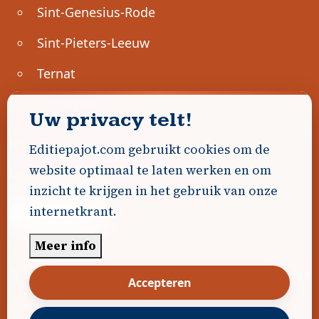
Sint-Genesius-Rode
Sint-Pieters-Leeuw
Ternat
Ondernemen
Uw privacy telt!
Geen advertenties gevonden.
Editiepajot.com gebruikt cookies om de
website optimaal te laten werken en om
Uw advertentie hier? Contacteer ons!
inzicht te krijgen in het gebruik van onze
internetkrant.
Word Partner!
Meer info
© 2026
Editiepajot.com
|
Algemene voorwaarden
Accepteren
|
Disclaimer
|
Privacybeleid
|
Cookiebeleid
|
Gerealiseerd door
DavidHosse.net