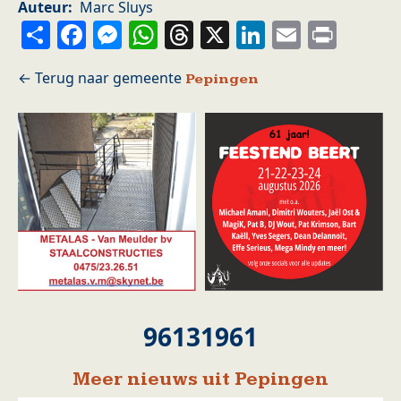
Auteur
Marc Sluys
Share
Facebook
Messenger
WhatsApp
Threads
X
LinkedIn
Email
Prin
Pepingen
96131961
Meer nieuws uit Pepingen