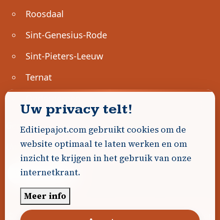
Roosdaal
Sint-Genesius-Rode
Sint-Pieters-Leeuw
Ternat
Ondernemen
Uw privacy telt!
Geen advertenties gevonden.
Editiepajot.com gebruikt cookies om de
website optimaal te laten werken en om
Uw advertentie hier? Contacteer ons!
inzicht te krijgen in het gebruik van onze
internetkrant.
Word Partner!
Meer info
© 2026
Editiepajot.com
|
Algemene voorwaarden