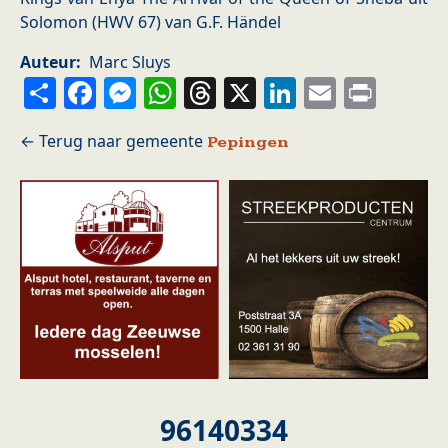
Solomon (HWV 67) van G.F. Händel
Auteur
Marc Sluys
Share
Facebook
Messenger
WhatsApp
Threads
X
LinkedIn
Email
Prin
Pepingen
96140334