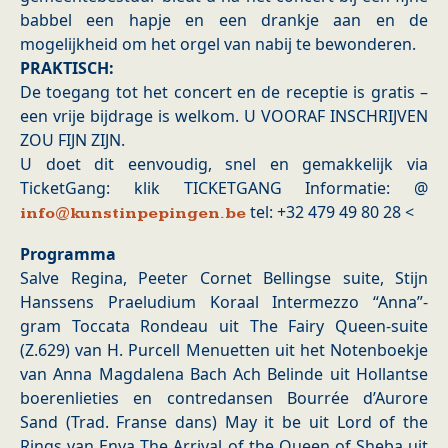
babbel een hapje en een drankje aan en de
mogelijkheid om het orgel van nabij te bewonderen.
PRAKTISCH:
De toegang tot het concert en de receptie is gratis –
een vrije bijdrage is welkom. U VOORAF INSCHRIJVEN
ZOU FIJN ZIJN.
U doet dit eenvoudig, snel en gemakkelijk via
TicketGang: klik TICKETGANG Informatie: @
tel: +32 479 49 80 28 <
info@kunstinpepingen.be
Programma
Salve Regina, Peeter Cornet Bellingse suite, Stijn
Hanssens Praeludium Koraal Intermezzo “Anna”-
gram Toccata Rondeau uit The Fairy Queen-suite
(Z.629) van H. Purcell Menuetten uit het Notenboekje
van Anna Magdalena Bach Ach Belinde uit Hollantse
boerenlieties en contredansen Bourrée d’Aurore
Sand (Trad. Franse dans) May it be uit Lord of the
Rings van Enya The Arrival of the Queen of Sheba uit