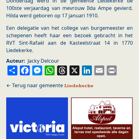
Donderdag werd in de gemeente Liedekerke de
100ste verjaardag van mevrouw Ilda Ampe gevierd.
Hilda werd geboren op 17 januari 1910.
Een delegatie van het college van burgemeester en
schepenen heeft haar een bezoek gebracht in het
RVT Sint-Rafaël aan de Kasteelstraat 14 in 1770
Liedekerke.
Auteur
Jacky Delcour
Share
Facebook
Messenger
WhatsApp
Threads
X
LinkedIn
Email
Prin
Liedekerke