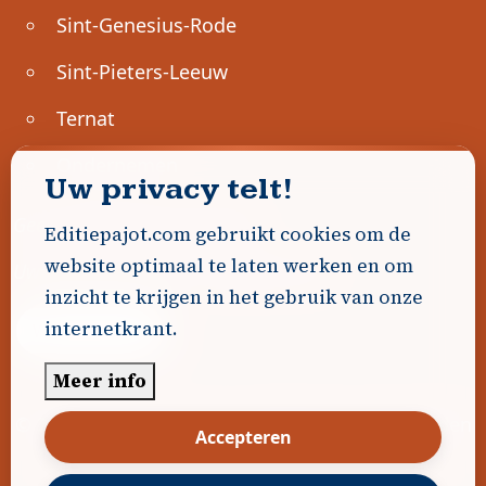
Sint-Genesius-Rode
Sint-Pieters-Leeuw
Ternat
Ondernemen
Uw privacy telt!
Geen advertenties gevonden.
Editiepajot.com gebruikt cookies om de
website optimaal te laten werken en om
Uw advertentie hier? Contacteer ons!
inzicht te krijgen in het gebruik van onze
internetkrant.
Word Partner!
Meer info
© 2026
Editiepajot.com
|
Algemene voorwaarden
Accepteren
|
Disclaimer
|
Privacybeleid
|
Cookiebeleid
|
Gerealiseerd door
DavidHosse.net