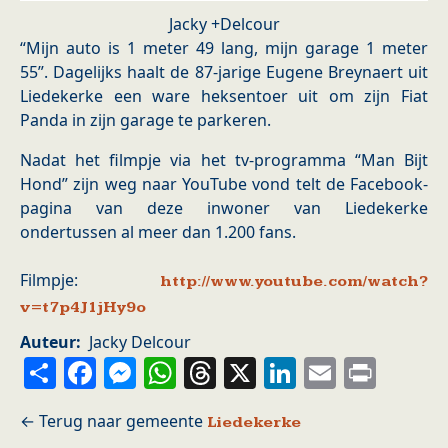
Jacky +Delcour
“Mijn auto is 1 meter 49 lang, mijn garage 1 meter
55”. Dagelijks haalt de 87-jarige Eugene Breynaert uit
Liedekerke een ware heksentoer uit om zijn Fiat
Panda in zijn garage te parkeren.
Nadat het filmpje via het tv-programma “Man Bijt
Hond” zijn weg naar YouTube vond telt de Facebook-
pagina van deze inwoner van Liedekerke
ondertussen al meer dan 1.200 fans.
Filmpje:
http://www.youtube.com/watch?
v=t7p4J1jHy9o
Auteur
Jacky Delcour
Share
Facebook
Messenger
WhatsApp
Threads
X
LinkedIn
Email
Prin
Liedekerke