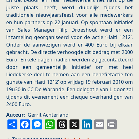
En dat L-door én haar medewerkers het hart op de
juiste plaats heeft, werd duidelijk tijdens het
traditionele nieuwjaarsfeest voor alle medewerkers
en hun partners op 22 januari. Op spontaan initiatief
van Sales Manager Filip Droeshout werd er een
inzameling georganiseerd voor de actie ‘Haiti 1212’.
Onder de aanwezigen werd er 400 Euro bij elkaar
gebracht. De directie verhoogde dit bedrag met 2000
Euro. Enkele dagen nadien werden zij gecontacteerd
door een gemeentelijk initiatief om met heel
Liedekerke deel te nemen aan een benefietactie ten
gunste van ‘Haïti 1212’ op vrijdag 19 februari 2010 om
19u30 in CC De Warande. Een delegatie van L-door zal
tijdens dit evenement een cheque overhandigen van
2400 Euro.
Auteur
Gerrit Achterland
Share
Facebook
Messenger
WhatsApp
Threads
X
LinkedIn
Email
Prin