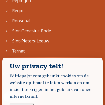
Pepingen
Regio
Roosdaal
Sint-Genesius-Rode
Sint-Pieters-Leeuw
Ternat
Ondernemen
Uw privacy telt!
Geen advertenties gevonden.
Editiepajot.com gebruikt cookies om de
website optimaal te laten werken en om
Uw advertentie hier? Contacteer ons!
inzicht te krijgen in het gebruik van onze
internetkrant.
Word Partner!