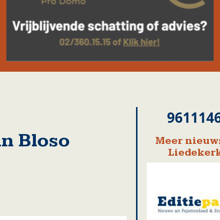
961114
in Bloso
Meer nieuws
Liedeker