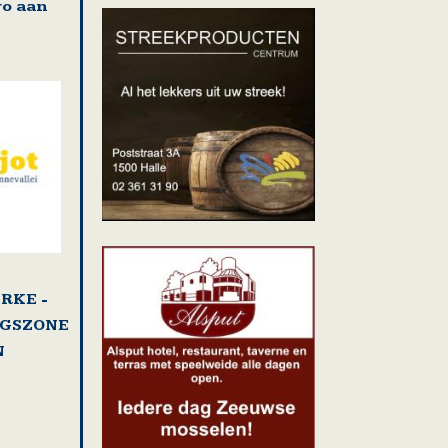
ro aan
RKE -
NGSZONE
N