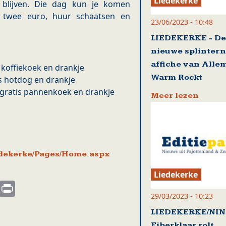
Liedekerke
blijven. Die dag kun je komen
n twee euro, huur schaatsen en
23/06/2023 - 10:48
LIEDEKERKE - De
nieuwe splinter
affiche van Alle
s koffiekoek en drankje
Warm Rockt
is hotdog en drankje
 gratis pannenkoek en drankje
Meer lezen
iedekerke/Pages/Home.aspx
Liedekerke
s
nkedIn
Email
Print
29/03/2023 - 10:23
LIEDEKERKE/NIN
Fiberklaar rolt