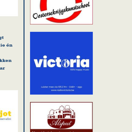
gt
ie én
akken
ar