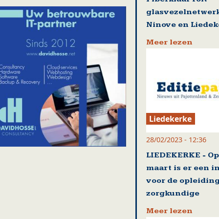
glasvezelnetwerk
Ninove en Liedek
Meer lezen
Liedekerke
28/02/2023 - 12:36
LIEDEKERKE - Op
maart is er een i
voor de opleiding
zorgkundige
Meer lezen