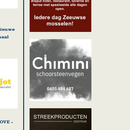
nieuwe
maal
OVE -