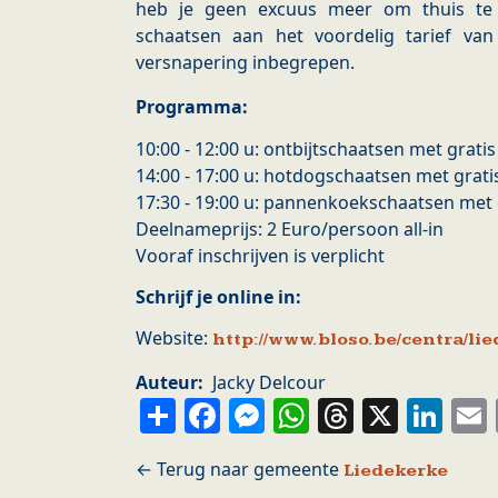
heb je geen excuus meer om thuis te 
schaatsen aan het voordelig tarief va
versnapering inbegrepen.
Programma:
10:00 - 12:00 u: ontbijtschaatsen met grati
14:00 - 17:00 u: hotdogschaatsen met grat
17:30 - 19:00 u: pannenkoekschaatsen met
Deelnameprijs: 2 Euro/persoon all-in
Vooraf inschrijven is verplicht
Schrijf je online in:
Website:
http://www.bloso.be/centra/l
Auteur
Jacky Delcour
Share
Facebook
Messenger
WhatsApp
Thread
X
Li
Liedekerke