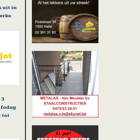
 uit in
erke
 3
nfodag
 tot