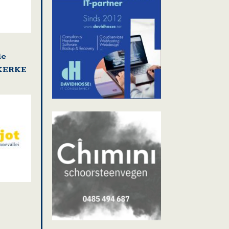
de
EKERKE