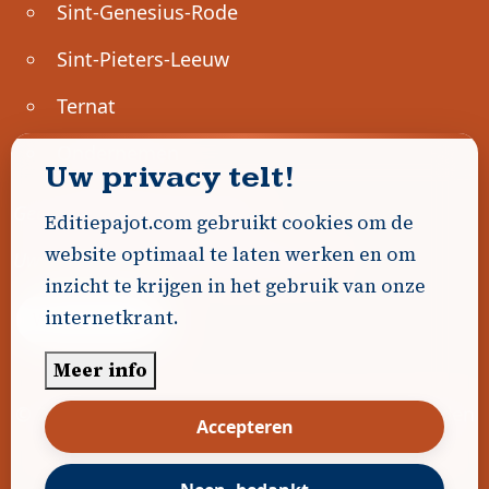
Sint-Genesius-Rode
Sint-Pieters-Leeuw
Ternat
Ondernemen
Uw privacy telt!
Geen advertenties gevonden.
Editiepajot.com gebruikt cookies om de
website optimaal te laten werken en om
Uw advertentie hier? Contacteer ons!
inzicht te krijgen in het gebruik van onze
internetkrant.
Word Partner!
Meer info
© 2026
Editiepajot.com
|
Algemene voorwaarden
Accepteren
|
Disclaimer
|
Privacybeleid
|
Cookiebeleid
|
Gerealiseerd door
DavidHosse.net