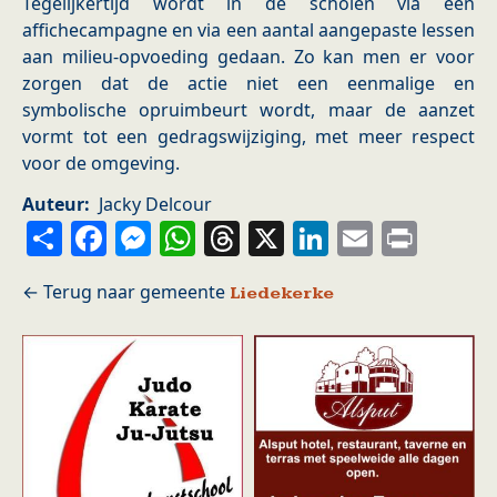
Tegelijkertijd wordt in de scholen via een
affichecampagne en via een aantal aangepaste lessen
aan milieu-opvoeding gedaan. Zo kan men er voor
zorgen dat de actie niet een eenmalige en
symbolische opruimbeurt wordt, maar de aanzet
vormt tot een gedragswijziging, met meer respect
voor de omgeving.
Auteur
Jacky Delcour
Share
Facebook
Messenger
WhatsApp
Threads
X
LinkedIn
Email
Prin
Liedekerke