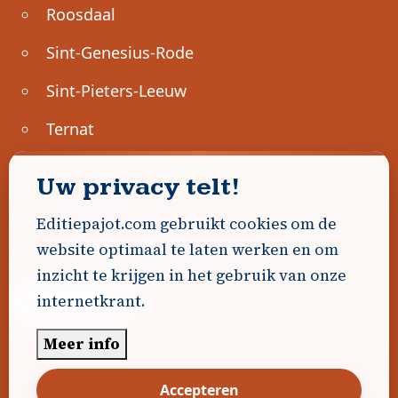
Roosdaal
Sint-Genesius-Rode
Sint-Pieters-Leeuw
Ternat
Ondernemen
Uw privacy telt!
Geen advertenties gevonden.
Editiepajot.com gebruikt cookies om de
website optimaal te laten werken en om
Uw advertentie hier? Contacteer ons!
inzicht te krijgen in het gebruik van onze
internetkrant.
Word Partner!
Meer info
© 2026
Editiepajot.com
|
Algemene voorwaarden
Accepteren