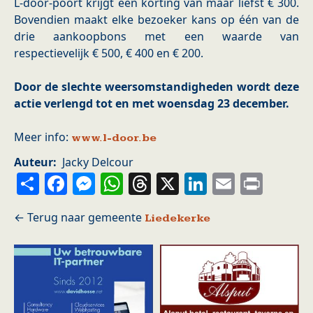
L-door-poort krijgt een korting van maar liefst € 300.
Bovendien maakt elke bezoeker kans op één van de
drie aankoopbons met een waarde van
respectievelijk € 500, € 400 en € 200.
Door de slechte weersomstandigheden wordt deze
actie verlengd tot en met woensdag 23 december.
Meer info:
www.l-door.be
Auteur
Jacky Delcour
Share
Facebook
Messenger
WhatsApp
Threads
X
LinkedIn
Email
Prin
Liedekerke