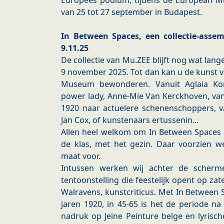
Europees podium, tijdens de European
van 25 tot 27 september in Budapest.
In Between Spaces, een collectie-asse
9.11.25
De collectie van Mu.ZEE blijft nog wat lang
9 november 2025. Tot dan kan u de kunst v
Museum bewonderen. Vanuit Aglaia Ko
power lady, Anne-Mie Van Kerckhoven, van 
1920 naar actuelere schenenschoppers, v
Jan Cox, of kunstenaars ertussenin...
Allen heel welkom om In Between Spaces 
de klas, met het gezin. Daar voorzien 
maat voor.
Intussen werken wij achter de scher
tentoonstelling die feestelijk opent op za
Walravens, kunstcriticus. Met In Between
jaren 1920, in 45-65 is het de periode n
nadruk op Jeine Peinture belge en lyrisch