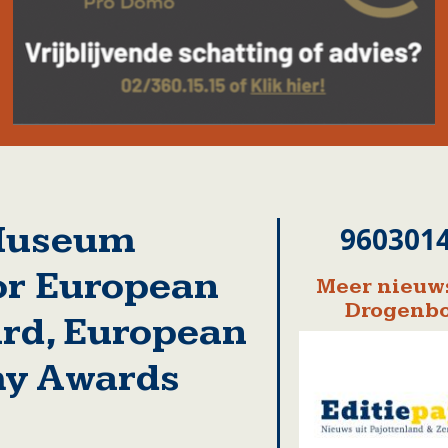
 Museum
960301
or European
Meer nieuws
Drogenb
rd, European
y Awards