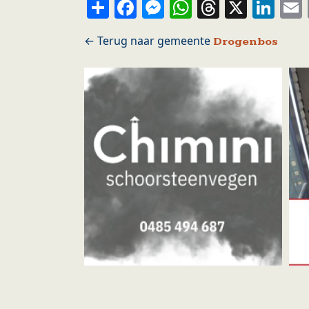
Share
Facebook
Messenger
WhatsApp
Thread
X
Li
Drogenbos