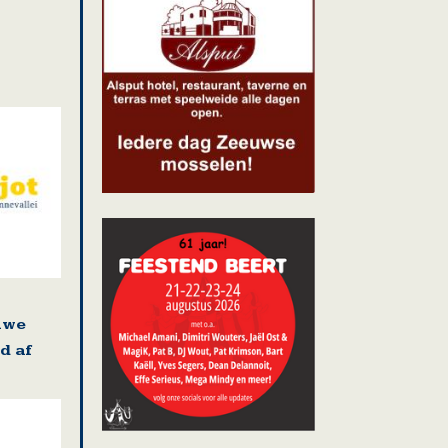
uwe
d af