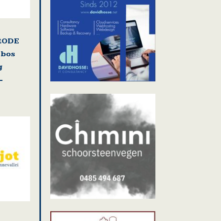
RODE
nbos
g
-