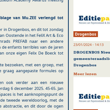
 Museum Academy Awards meeting
mblage van Mu.ZEE verlengd tot
er in Drogenbos, en dit tot zondag
Drogenbos
an Oostende in het FeliX Art & Eco
nrads PREFAB naar een andere
23/01/2024 - 14:13
de enfants terribles van de jaren
DROGENBOS Nie
an onze eigen Felix De Boeck tot
gemeenteraadsli
te bezoeken, met een groep, met
Drogenbos
we graag aangepaste formules op
Meer lezen
men ook verder aan een nieuwe
terdag 6 december 2025. 45-65. Jan
 Spaces is het aanknopingspunt de
a de tweede wereldoorlog, met de
e abstractie, en dit door de ogen