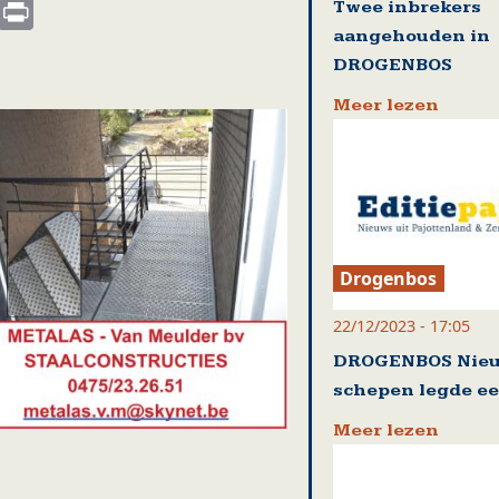
s
nkedIn
Email
Print
Twee inbrekers
aangehouden in
DROGENBOS
Meer lezen
Drogenbos
22/12/2023 - 17:05
DROGENBOS Nie
schepen legde ee
Meer lezen