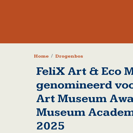
Kruimelpad
Home
Drogenbos
FeliX Art & Eco
genomineerd vo
Art Museum Awa
Museum Academ
2025