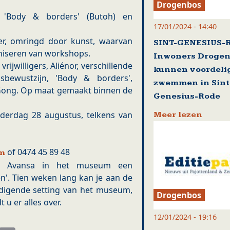
Drogenbos
'Body & borders' (Butoh) en
17/01/2024 - 14:40
er, omringd door kunst, waarvan
SINT-GENESIUS-
niseren van workshops.
Inwoners Droge
ijwilligers, Aliénor, verschillende
kunnen voordeli
sbewustzijn, 'Body & borders',
zwemmen in Sint
 Gong. Op maat gemaakt binnen de
Genesius-Rode
derdag 28 augustus, telkens van
Meer lezen
of 0474 45 89 48
om
rt Avansa in het museum een
en'. Tien weken lang kan je aan de
odigende setting van het museum,
Drogenbos
 u er alles over.
12/01/2024 - 19:16