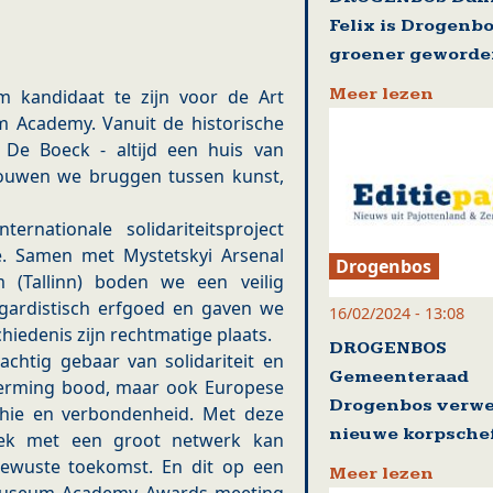
Felix is Drogenb
groener geword
Meer lezen
m kandidaat te zijn voor de Art
Academy. Vanuit de historische
 De Boeck - altijd een huis van
 bouwen we bruggen tussen kunst,
ernationale solidariteitsproject
e. Samen met Mystetskyi Arsenal
Drogenbos
 (Tallinn) boden we een veilig
gardistisch erfgoed en gaven we
16/02/2024 - 13:08
hiedenis zijn rechtmatige plaats.
DROGENBOS
achtig gebaar van solidariteit en
Gemeenteraad
cherming bood, maar ook Europese
Drogenbos verw
thie en verbondenheid. Met deze
nieuwe korpsche
lek met een groot netwerk kan
bewuste toekomst. En dit op een
Meer lezen