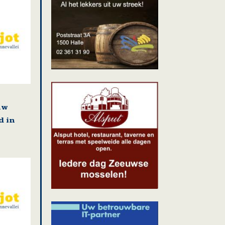
uw
d in