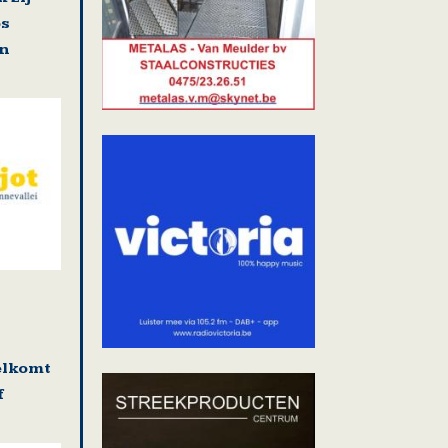
os
en
elkomt
f