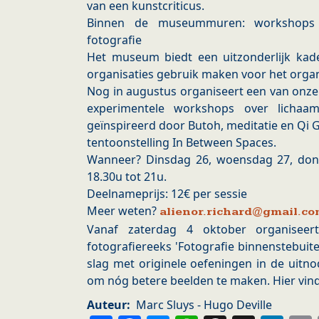
van een kunstcriticus.
Binnen de museummuren: workshops 
fotografie
Het museum biedt een uitzonderlijk kad
organisaties gebruik maken voor het orga
Nog in augustus organiseert een van onze vr
experimentele workshops over lichaam
geïnspireerd door Butoh, meditatie en Qi
tentoonstelling In Between Spaces.
Wanneer? Dinsdag 26, woensdag 27, don
18.30u tot 21u.
Deelnameprijs: 12€ per sessie
Meer weten?
alienor.richard@gmail.c
Vanaf zaterdag 4 oktober organisee
fotografiereeks 'Fotografie binnenstebuit
slag met originele oefeningen in de uitn
om nóg betere beelden te maken. Hier vindt
Auteur
Marc Sluys - Hugo Deville