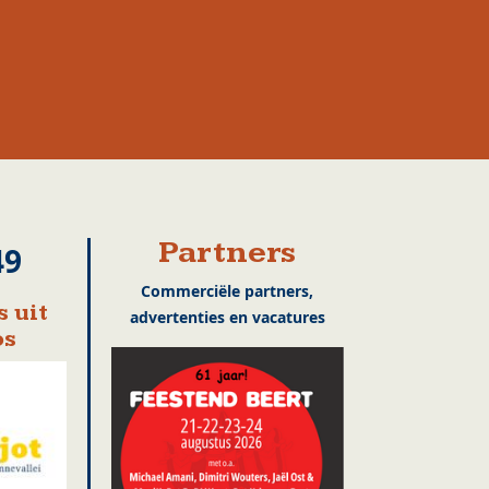
Partners
49
Commerciële partners,
 uit
advertenties en vacatures
os