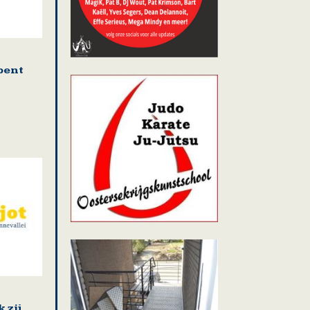
pent
 zij