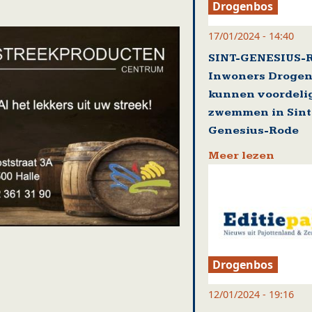
Drogenbos
17/01/2024 - 14:40
SINT-GENESIUS-
Inwoners Droge
kunnen voordeli
zwemmen in Sint
Genesius-Rode
Meer lezen
Drogenbos
12/01/2024 - 19:16