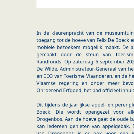
In de kleurenpracht van de museumtuin
toegang tot de hoeve van Felix De Boeck
mobiele bezoekers mogelijk maakt. De a
gemaakt door de steun van Toerism
Randfonds. Op zaterdag 6 september 20
De Wilde, Administrateur-Generaal van h
en CEO van Toerisme Vlaanderen, en de he
Vlaamse regering en onder meer bev
Onroerend Erfgoed, het pad officieel inhul
Dit tijdens de jaarlijkse appel- en peren
Boeck. Die wordt opengezet voor al
Drogenbos. Aan de hoeve gaat de oude ba
kan iedereen genieten van appelgebak. D
van Drogenbos is er ook voor een ini