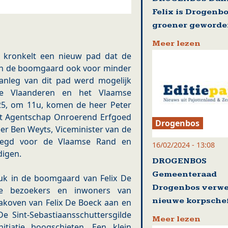
Felix is Drogenb
groener geword
Meer lezen
 kronkelt een nieuw pad dat de
 en de boomgaard ook voor minder
anleg van dit pad werd mogelijk
e Vlaanderen en het Vlaamse
25, om 11u, komen de heer Peter
et Agentschap Onroerend Erfgoed
Drogenbos
er Ben Weyts, Viceminister van de
oegd voor de Vlaamse Rand en
16/02/2024 - 13:08
digen.
DROGENBOS
Gemeenteraad
pluk in de boomgaard van Felix De
Drogenbos verw
le bezoekers en inwoners van
nieuwe korpsche
koven van Felix De Boeck aan en
e Sint-Sebastiaansschuttersgilde
Meer lezen
tiatie boogschieten. Een klein