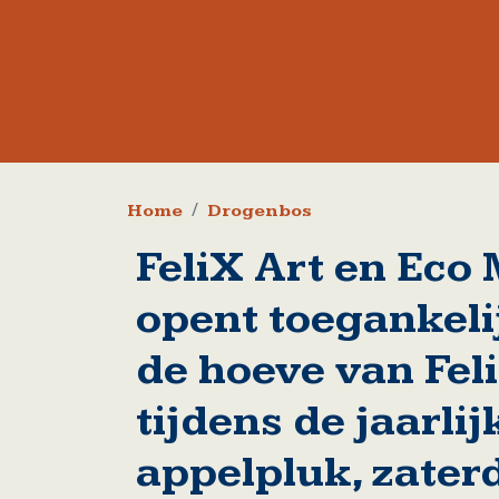
Kruimelpad
Home
Drogenbos
FeliX Art en Ec
opent toegankeli
de hoeve van Fel
tijdens de jaarlij
appelpluk, zater