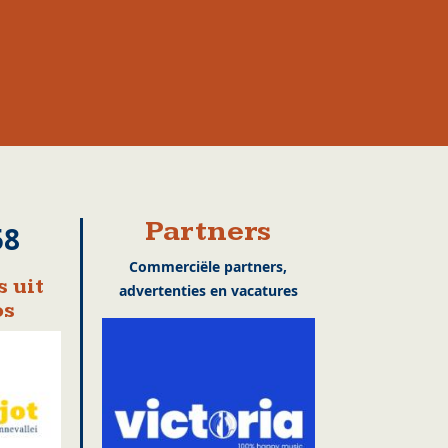
Partners
58
Commerciële partners,
 uit
advertenties en vacatures
os