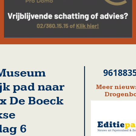
o Museum
961883
jk pad naar
Meer nieuws
Drogenb
ix De Boeck
kse
dag 6