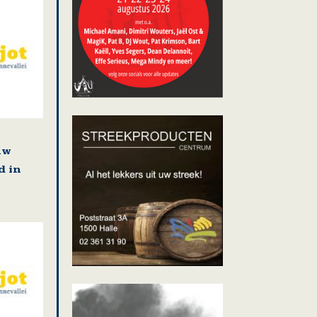
uw
d in