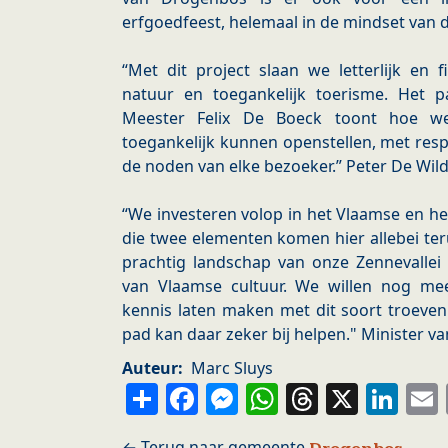
erfgoedfeest, helemaal in de mindset van d
“Met dit project slaan we letterlijk en 
natuur en toegankelijk toerisme. Het
Meester Felix De Boeck toont hoe we
toegankelijk kunnen openstellen, met res
de noden van elke bezoeker.” Peter De Wil
“We investeren volop in het Vlaamse en h
die twee elementen komen hier allebei ter
prachtig landschap van onze Zennevallei 
van Vlaamse cultuur. We willen nog me
kennis laten maken met dit soort troeve
pad kan daar zeker bij helpen." Minister 
Auteur
Marc Sluys
Share
Facebook
Messenger
WhatsApp
Thread
X
Li