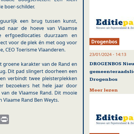
e boer-schilder.
figuurlijk een brug tussen kunst,
 pad naar de hoeve van Vlaamse
 erfgoedlocaties duurzaam en
Drogenbos
pect voor de plek én met oog voor
de, CEO Toerisme Vlaanderen.
23/01/2024 - 14:13
et groene karakter van de Rand en
DROGENBOS Nie
ug. Dit pad slingert doorheen een
gemeenteraadsli
en verbindt twee pleisterplekken
Drogenbos
er bezoekers het hele jaar door
Meer lezen
n van de Vlaamse Rand. Dit mooie
van Vlaame Rand Ben Weyts.
s
nkedIn
Email
Print