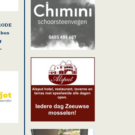
RODE
nbos
g
-