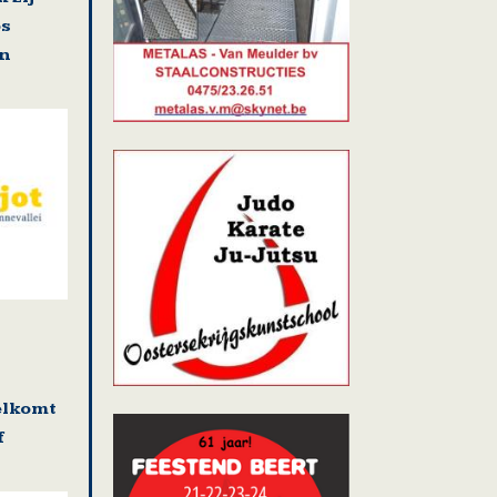
os
en
elkomt
f