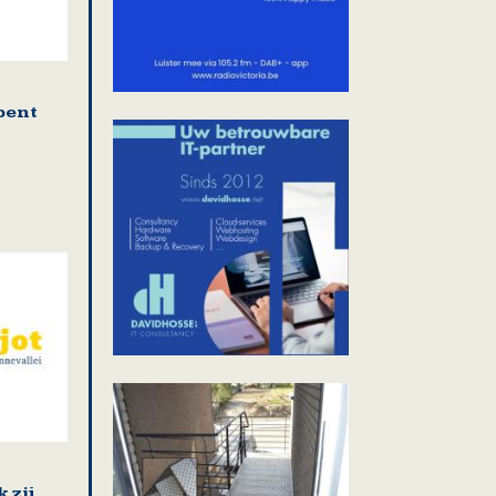
pent
 zij