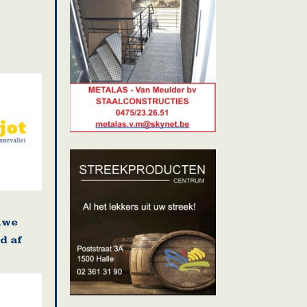
uwe
d af