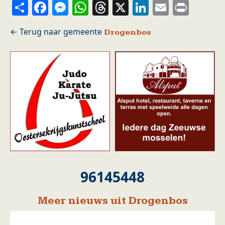
Share
Facebook
Messenger
WhatsApp
Threads
X
LinkedIn
Email
Prin
Drogenbos
96145448
Meer nieuws uit Drogenbos