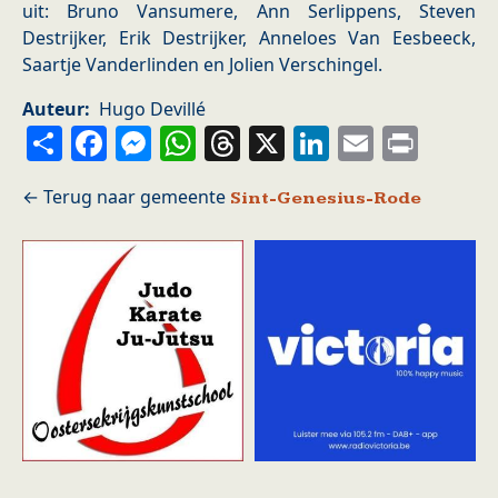
uit: Bruno Vansumere, Ann Serlippens, Steven
Destrijker, Erik Destrijker, Anneloes Van Eesbeeck,
Saartje Vanderlinden en Jolien Verschingel.
Auteur
Hugo Devillé
Share
Facebook
Messenger
WhatsApp
Threads
X
LinkedIn
Email
Prin
Sint-Genesius-Rode