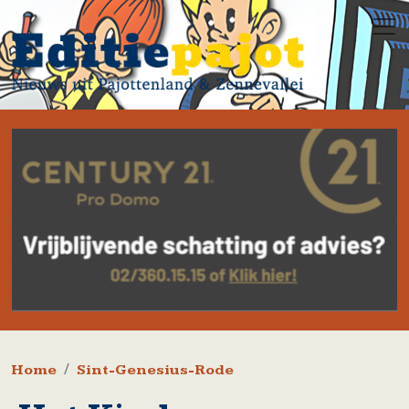
Overslaan en naar de inhoud gaan
Kruimelpad
Home
Sint-Genesius-Rode