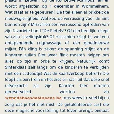
plaats in Leuven, op de KU Leuven-campus, en er
wordt afgesloten op 1 december in Wommelhem.
Wat staat er te gebeuren? De titel alleen al prikkelt de
nieuwsgierigheid: Wat zou de verrassing voor de Sint
kunnen zijn? Misschien een verrassend optreden van
zijn favoriete band “De Pietels”? Of een heerlijk recept
van zijn lievelingskok? Of misschien krijgt hij wel een
ontspannende rugmassage of een gloednieuwe
mijter. Eén ding is zeker: de spanning stijgt en de
kinderen zullen Piet weer flink moeten helpen om
alles op tijd in orde te krijgen. Natuurlijk komt
Sinterklaas zelf langs om de kinderen te verblijden
met een cadeautje! Wat de kaartverkoop betreft? Die
loopt als een trein en het ziet er naar uit dat deze snel
uitverkocht zal zijn. Kaarten hier moeten
gereserveerd worden via
, dus wees er snel bij en
www.deboesdaalhoeve.be
zorg dat je het niet mist. De getalenteerde cast die
deze magische voorstelling tot leven brengt, bestaat