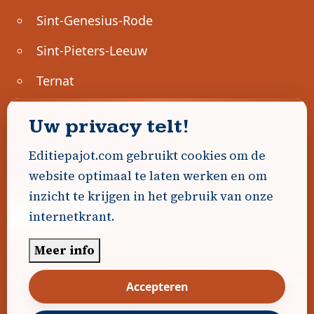
Sint-Genesius-Rode
Sint-Pieters-Leeuw
Ternat
Ondernemen
Uw privacy telt!
Geen advertenties gevonden.
Editiepajot.com gebruikt cookies om de
website optimaal te laten werken en om
Uw advertentie hier? Contacteer ons!
inzicht te krijgen in het gebruik van onze
internetkrant.
Word Partner!
Meer info
© 2026
Editiepajot.com
|
Algemene voorwaarden
Accepteren
|
Disclaimer
|
Privacybeleid
|
Cookiebeleid
|