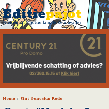
Overslaan en naar de inhoud gaan
Kruimelpad
Home
Sint-Genesius-Rode