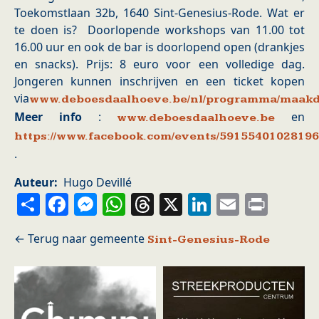
Toekomstlaan 32b, 1640 Sint-Genesius-Rode. Wat er
te doen is? Doorlopende workshops van 11.00 tot
16.00 uur en ook de bar is doorlopend open (drankjes
en snacks). Prijs: 8 euro voor een volledige dag.
Jongeren kunnen inschrijven en een ticket kopen
via
www.deboesdaalhoeve.be/nl/programma/maak
Meer info
:
en
www.deboesdaalhoeve.be
https://www.facebook.com/events/5915540102819
.
Auteur
Hugo Devillé
Share
Facebook
Messenger
WhatsApp
Threads
X
LinkedIn
Email
Prin
Sint-Genesius-Rode