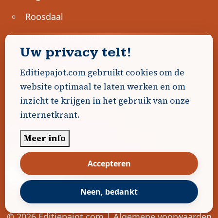
Roosdaal
Sint-Genesius-Rode
Uw privacy telt!
Sint-Pieters-Leeuw
Editiepajot.com gebruikt cookies om de
Ternat
website optimaal te laten werken en om
Ondernemen
inzicht te krijgen in het gebruik van onze
internetkrant.
Geen advertenties gevonden.
Meer info
Uw advertentie hier? Contacteer ons!
Accepteren
Word Partner!
Neen, bedankt
© 2026
Editiepajot.com
|
Algemene voorwaarden