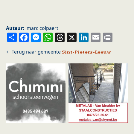
Auteur
marc colpaert
Share
Facebook
Messenger
WhatsApp
Threads
X
LinkedIn
Email
Prin
Sint-Pieters-Leeuw