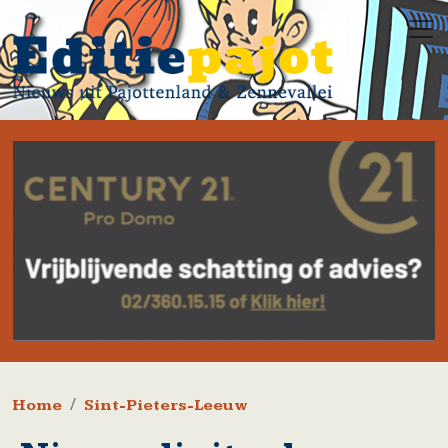
Overslaan en naar de inhoud gaan
Kruimelpad
Home
Sint-Pieters-Leeuw