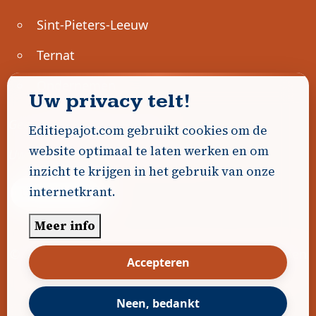
Sint-Pieters-Leeuw
Ternat
Ondernemen
Uw privacy telt!
Geen advertenties gevonden.
Editiepajot.com gebruikt cookies om de
website optimaal te laten werken en om
Uw advertentie hier? Contacteer ons!
inzicht te krijgen in het gebruik van onze
internetkrant.
Word Partner!
Meer info
© 2026
Editiepajot.com
|
Algemene voorwaarden
Accepteren
|
Disclaimer
|
Privacybeleid
|
Cookiebeleid
|
Gerealiseerd door
DavidHosse.net
Neen, bedankt