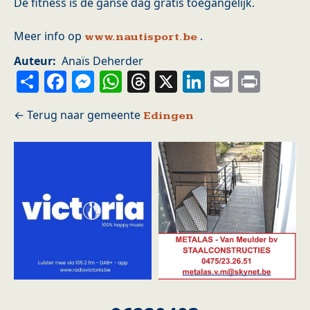
De fitness is de ganse dag gratis toegangelijk.
Meer info op
.
www.nautisport.be
Auteur
Anaïs Deherder
Share
Facebook
Messenger
WhatsApp
Threads
X
LinkedIn
Email
Prin
Edingen