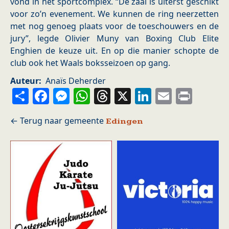
vond in het sportcomplex. “De zaal is uiterst geschikt
voor zo’n evenement. We kunnen de ring neerzetten
met nog genoeg plaats voor de toeschouwers en de
jury”, legde Olivier Muny van Boxing Club Elite
Enghien de keuze uit. En op die manier schopte de
club ook het Waals boksseizoen op gang.
Auteur
Anaïs Deherder
Share
Facebook
Messenger
WhatsApp
Threads
X
LinkedIn
Email
Prin
Edingen