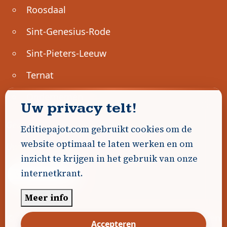
Roosdaal
Sint-Genesius-Rode
Sint-Pieters-Leeuw
Ternat
Ondernemen
Uw privacy telt!
Geen advertenties gevonden.
Editiepajot.com gebruikt cookies om de
website optimaal te laten werken en om
Uw advertentie hier? Contacteer ons!
inzicht te krijgen in het gebruik van onze
internetkrant.
Word Partner!
Meer info
© 2026
Editiepajot.com
|
Algemene voorwaarden
Accepteren