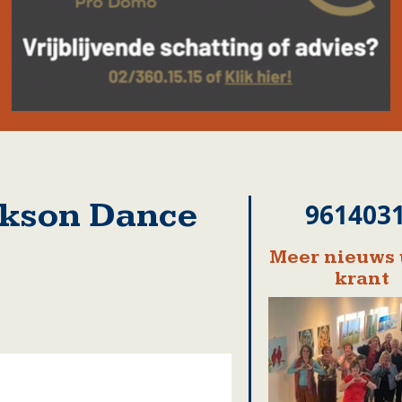
kson Dance
961403
Meer nieuws 
krant