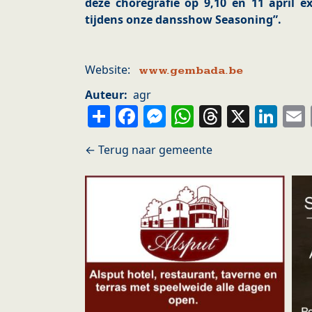
deze choregrafie op 9,10 en 11 april e
tijdens onze dansshow Seasoning”.
Website:
www.gembada.be
Auteur
agr
Share
Facebook
Messenger
WhatsApp
Thread
X
Li