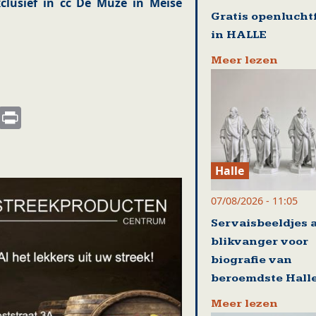
xclusief in cc De Muze in Meise
Gratis openlucht
in HALLE
Meer lezen
s
nkedIn
Email
Print
Halle
07/08/2026 - 11:05
Servaisbeeldjes a
blikvanger voor
biografie van
beroemdste Hall
Meer lezen