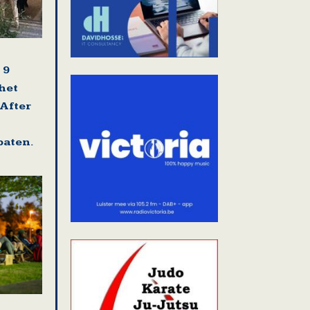
 9
het
After
baten.