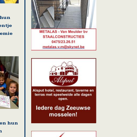
 hun
entje
demie
den hun
n