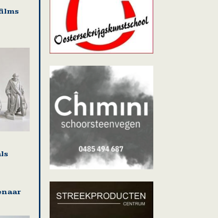
films
ls
enaar