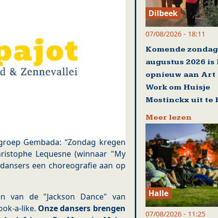
Dilbeek
07/08/2026 - 18:11
Komende zondag
augustus 2026 is 
opnieuw aan Art 
Work om Huisje
Mostinckx uit te 
Meer lezen
nsgroep Gembada: “Zondag kregen
ristophe Lequesne (winnaar "My
e dansers een choreografie aan op
Halle
en van de "Jackson Dance" van
ook-a-like.
Onze dansers brengen
07/08/2026 - 11:25