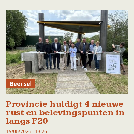
Beersel
Provincie huldigt 4 nieuwe
rust en belevingspunten in
langs F20
15/06/2026 - 13:26