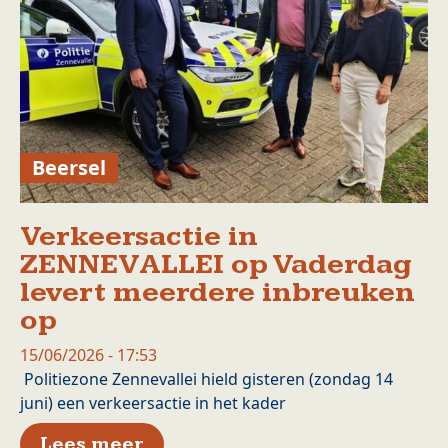
Beersel
Verkeersactie in
ZENNEVALLEI op Vaderdag
levert meerdere inbreuken
op
15/06/2026 - 17:53
Politiezone Zennevallei hield gisteren (zondag 14
juni) een verkeersactie in het kader
over Verkeersactie in ZENNEV
Lees meer