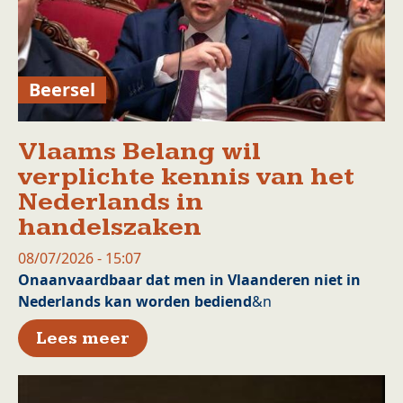
Beersel
Vlaams Belang wil
verplichte kennis van het
Nederlands in
handelszaken
08/07/2026 - 15:07
Onaanvaardbaar dat men in Vlaanderen niet in
Nederlands kan worden bediend
&n
over Vlaams Belang wil verpl
Lees meer