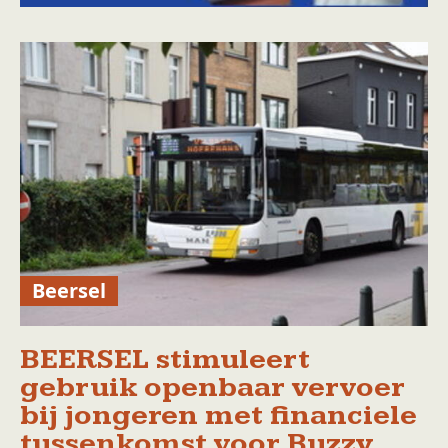
Beersel
BEERSEL stimuleert
gebruik openbaar vervoer
bij jongeren met financiele
tussenkomst voor Buzzy