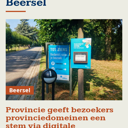
Beersel
Beersel
Provincie geeft bezoekers
provinciedomeinen een
stem via digitale