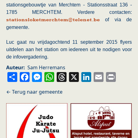
stationsgebouwtje van Merchtem - Stationsstraat 136 -
1785 MERCHTEM. Verdere contacten:
stationsloketmerchtem@telenet.be
of via de
gemeente.
Luc gaat nu vrijdagochtend 11 september 2015 flyers
uitdelen aan het station om iedereen uit te nodigen voor
de infovergadering.
Auteur
Sam Herremans
Share
Facebook
Messenger
WhatsApp
Threads
X
LinkedIn
Email
Prin