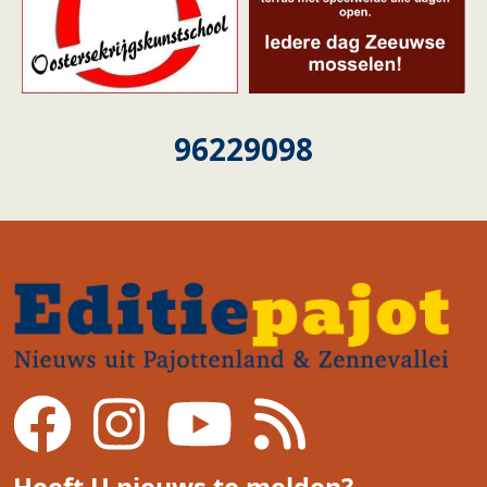
96229098
Heeft U nieuws te melden?