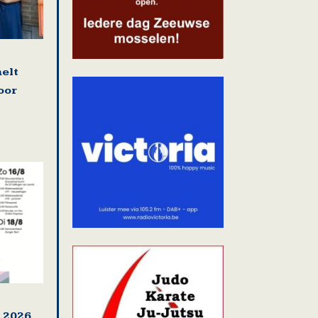
elt
oor
 2026