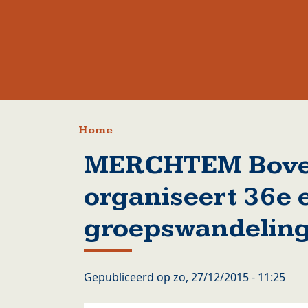
Kruimelpad
Home
MERCHTEM Bov
organiseert 36e 
groepswandeling
Gepubliceerd op
zo, 27/12/2015 - 11:25