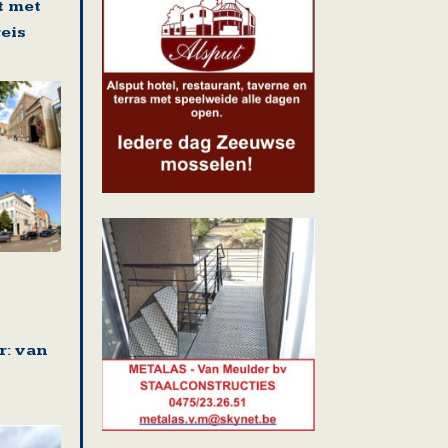
t met
eis
r: van