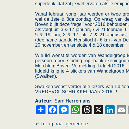
superleuk, dat zal je wel ervaren als je erbij be
Vanaf februari vorig jaar werden er twee g
wel de 1ste & 3de zondag. Op vraag van d
Boven blijft deze ‘regel’ voor 2016 behouden,
als volgt uit: 3 & 17 januari, 7 & 21 februari, 
5 & 19 juni, 3 & 17 juli, 7 & 21 augustus
(deelname aan de Herfsttocht - 6 km - van D
20 november, en tenslotte 4 & 18 december.
Wie lid wenst te worden van Wandelgroep M
persoon door storting op bankrekening
Merchtem Boven. Vermelding: Lidgeld 2016 + ad
lidgeld krijg je 4 stickers van Wandelgroep 
(Swaiken).
Swaiken wenst verder alle lezers van Edi
VREDEVOL SCHRIKKELJAAR 2016 ! !
Auteur
Sam Herremans
Share
Facebook
Messenger
WhatsApp
Thread
X
Li