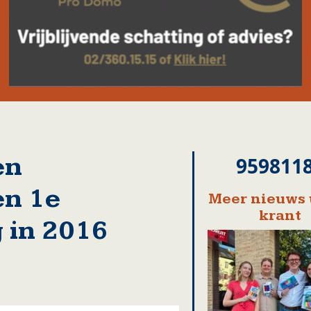
en
959811
en 1e
Meer nieuws 
krant
 in 2016