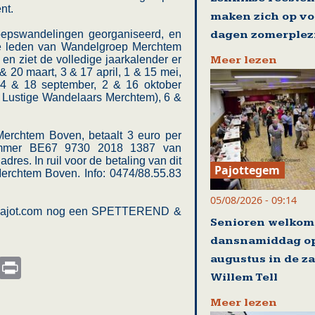
nt.
maken zich op vo
dagen zomerplez
roepswandelingen georganiseerd, en
e leden van Wandelgroep Merchtem
Meer lezen
 en ziet de volledige jaarkalender er
6 & 20 maart, 3 & 17 april, 1 & 15 mei,
, 4 & 18 september, 2 & 16 oktober
e Lustige Wandelaars Merchtem), 6 &
erchtem Boven, betaalt 3 euro per
nummer BE67 9730 2018 1387 van
res. In ruil voor de betaling van dit
Pajottegem
Merchtem Boven. Info: 0474/88.55.83
05/08/2026 - 09:14
tiepajot.com nog een SPETTEREND &
Senioren welkom
dansnamiddag op
augustus in de za
s
nkedIn
Email
Print
Willem Tell
Meer lezen