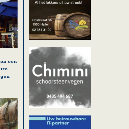
en een
uro
egen