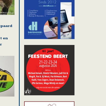
kpaard
t en
r