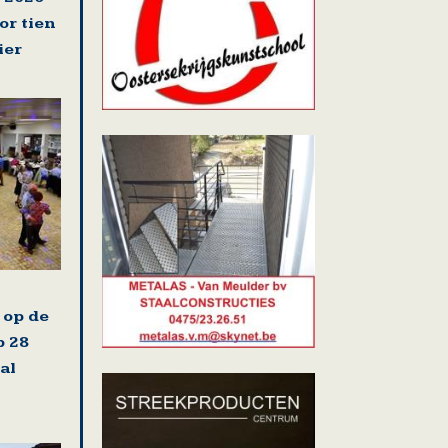
or tien
ier
 op de
 28
al