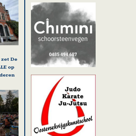
 zet De
LLE op
nderen