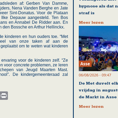
aadsleden af: Gerben Van Damme,
hypnose als dat n
rijders, Nena Vanden Berghe en Jate
straf is
eer Sint-Donatus. Voor de Plataan
 Ilke Depauw aangesteld. Ten Bos
Meer lezen
ans en Annabel De Ridder aan. En
n den Bossche en Arthur Hellinckx.
e kinderen en hun ouders toe. “Met
 deel van onze taken af aan de
 geplaatst om te weten wat kinderen
 ervaring voor de kinderen zelf. “Ze
Asse
n voor concrete problemen, ze leren
t schepen van Jeugd Maarten Mast.
hool”. De kindergemeenteraad zal
06/08/2026 - 09:47
De Met duvelt el
vrijdag in august
s
nkedIn
Email
Print
de Markt in Asse
Meer lezen