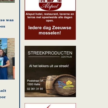
sse was
oos
elt
oor