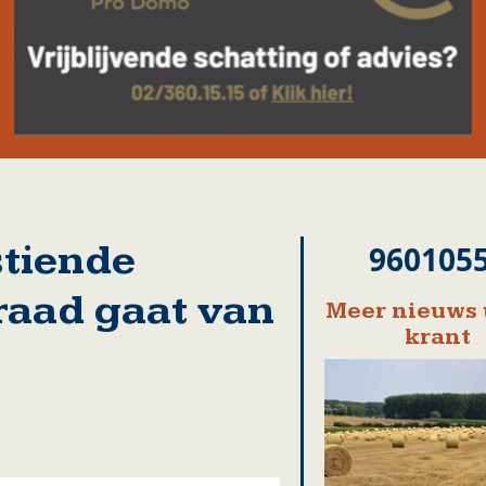
tiende
960105
aad gaat van
Meer nieuws 
krant