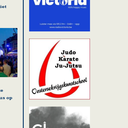
iet
ke
us op