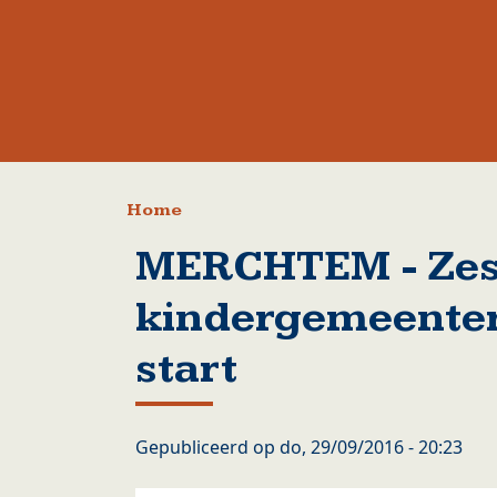
Kruimelpad
Home
MERCHTEM - Zes
kindergemeenter
start
Gepubliceerd op
do, 29/09/2016 - 20:23