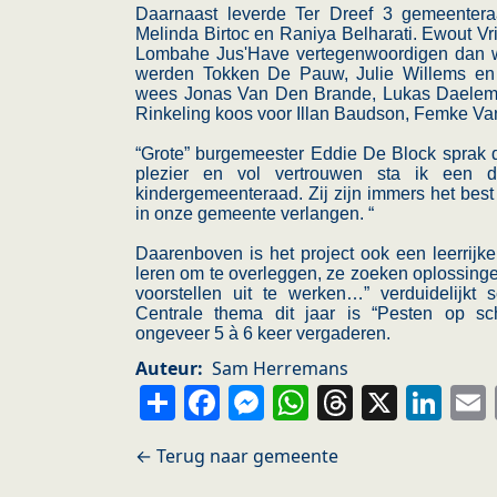
Daarnaast leverde Ter Dreef 3 gemeenter
Melinda Birtoc en Raniya Belharati. Ewout V
Lombahe Jus'Have vertegenwoordigen dan w
werden Tokken De Pauw, Julie Willems en
wees Jonas Van Den Brande, Lukas Daelem
Rinkeling koos voor Illan Baudson, Femke Va
“Grote” burgemeester Eddie De Block sprak d
plezier en vol vertrouwen sta ik een
kindergemeenteraad. Zij zijn immers het best
in onze gemeente verlangen. “
Daarenboven is het project ook een leerrijke
leren om te overleggen, ze zoeken oplossinge
voorstellen uit te werken…” verduidelijk
Centrale thema dit jaar is “Pesten op sc
ongeveer 5 à 6 keer vergaderen.
Auteur
Sam Herremans
Share
Facebook
Messenger
WhatsApp
Thread
X
Li