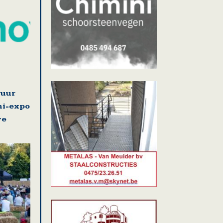
guur
ni-expo
ve