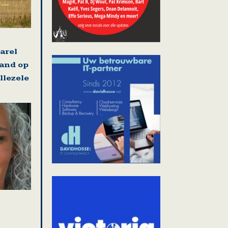
arel
land op
llezele