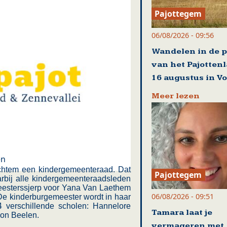
Pajottegem
06/08/2026 - 09:56
Wandelen in de p
van het Pajotten
16 augustus in Vo
Meer lezen
en
erchtem een kindergemeenteraad. Dat
Pajottegem
arbij alle kindergemeenteraadsleden
meesterssjerp voor Yana Van Laethem
06/08/2026 - 09:51
 De kinderburgemeester wordt in haar
4 verschillende scholen: Hannelore
Tamara laat je
mon Beelen.
vermageren met