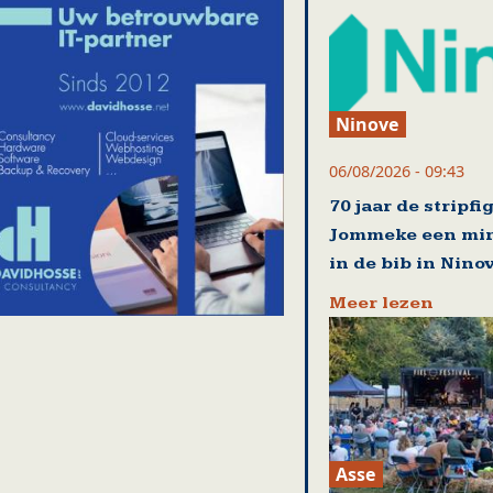
Ninove
06/08/2026 - 09:43
70 jaar de stripfi
Jommeke een mi
in de bib in Nino
Meer lezen
Asse