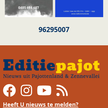
96295007
Heeft U nieuws te melden?