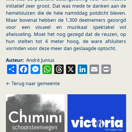
initiatief zeer groot. Dat was mede te danken aan de
hemelsluizen die de hele namiddag potdicht bleven.
Maar bovenal hebben de 1.300 deelnemers gezorgd
voor een visueel en muzikaal spektakel vol
afwisseling. Moet het nog gezegd dat de reuzen, op
hun stelten tot 4 meter hoog, de ware afsluiters
vormden voor deze meer dan geslaagde optocht.
Auteur
André Junius
Share
Facebook
Messenger
WhatsApp
Threads
X
LinkedIn
Email
Prin