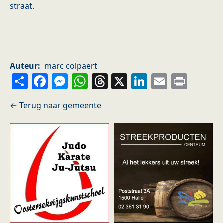
straat.
Auteur
marc colpaert
Share
Facebook
Messenger
WhatsApp
Threads
X
LinkedIn
Email
Prin