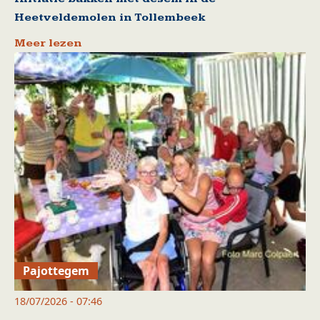
Heetveldemolen in Tollembeek
Meer lezen
Pajottegem
18/07/2026 - 07:46