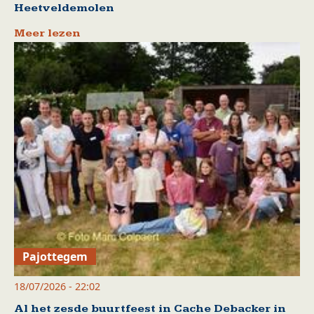
Heetveldemolen
Meer lezen
Pajottegem
18/07/2026 - 22:02
Al het zesde buurtfeest in Cache Debacker in