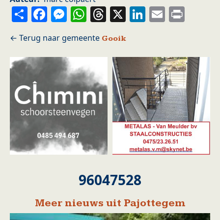
Share
Facebook
Messenger
WhatsApp
Threads
X
LinkedIn
Email
Prin
Gooik
96047528
Meer nieuws uit Pajottegem