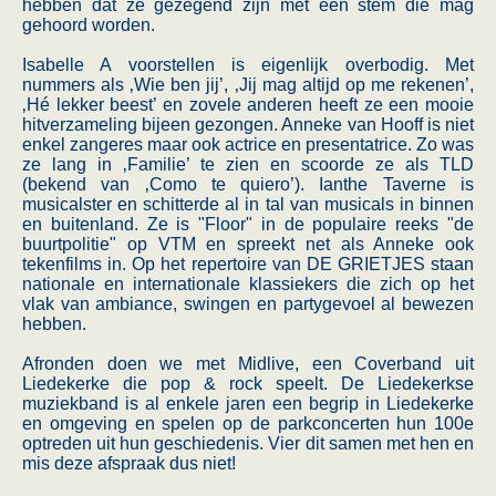
hebben dat ze gezegend zijn met een stem die mag
gehoord worden.
Isabelle A voorstellen is eigenlijk overbodig. Met
nummers als ‚Wie ben jij’, ‚Jij mag altijd op me rekenen’,
‚Hé lekker beest’ en zovele anderen heeft ze een mooie
hitverzameling bijeen gezongen. Anneke van Hooff is niet
enkel zangeres maar ook actrice en presentatrice. Zo was
ze lang in ‚Familie’ te zien en scoorde ze als TLD
(bekend van ‚Como te quiero’). Ianthe Taverne is
musicalster en schitterde al in tal van musicals in binnen
en buitenland. Ze is "Floor" in de populaire reeks "de
buurtpolitie" op VTM en spreekt net als Anneke ook
tekenfilms in. Op het repertoire van DE GRIETJES staan
nationale en internationale klassiekers die zich op het
vlak van ambiance, swingen en partygevoel al bewezen
hebben.
Afronden doen we met Midlive, een Coverband uit
Liedekerke die pop & rock speelt. De Liedekerkse
muziekband is al enkele jaren een begrip in Liedekerke
en omgeving en spelen op de parkconcerten hun 100e
optreden uit hun geschiedenis. Vier dit samen met hen en
mis deze afspraak dus niet!