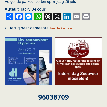
Volgende parkconcerten op vrijdag 28 juli.
Auteur
Jacky Delcour
Share
Facebook
Messenger
WhatsApp
Threads
X
LinkedIn
Email
Prin
Liedekerke
96038709