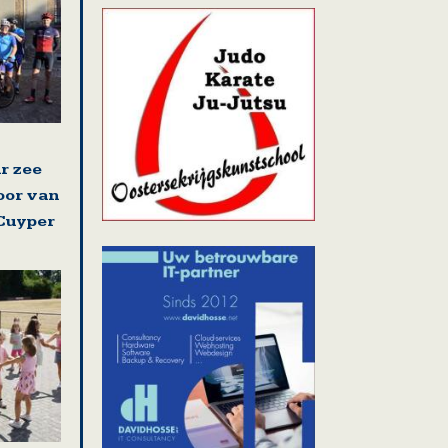
r zee
poor van
Cuyper