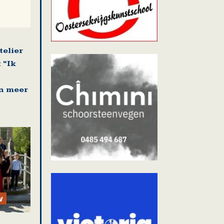
telier
 “Ik
n meer
w