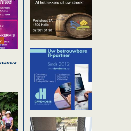
w
pnieuw