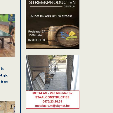
it
lijk
 het