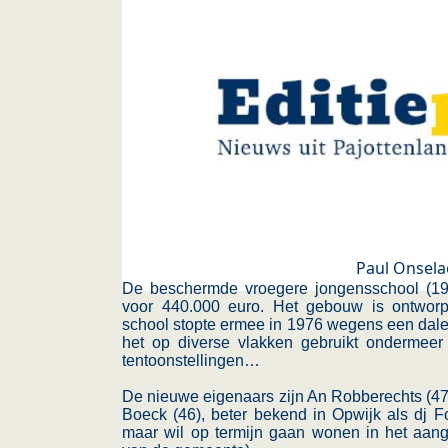
Paul Onsela
De beschermde vroegere jongensschool (1937
voor 440.000 euro. Het gebouw is ontworp
school stopte ermee in 1976 wegens een dale
het op diverse vlakken gebruikt ondermeer 
tentoonstellingen…
De nieuwe eigenaars zijn An Robberechts (47)
Boeck (46), beter bekend in Opwijk als dj F
maar wil op termijn gaan wonen in het aa