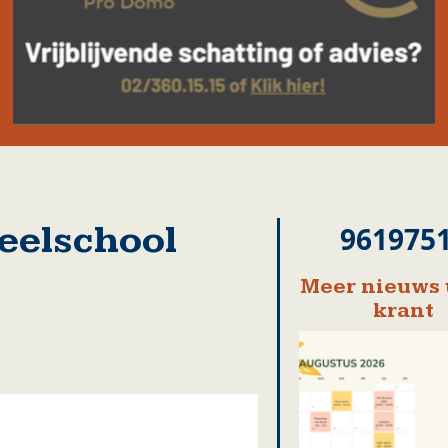
eelschool
961975
Meer nieuws 
krant