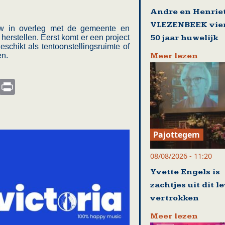
Andre en Henriet
VLEZENBEEK vie
w in overleg met de gemeente en
50 jaar huwelijk
herstellen. Eerst komt er een project
chikt als tentoonstellingsruimte of
Meer lezen
en.
s
nkedIn
Email
Print
Pajottegem
08/08/2026 - 11:20
Yvette Engels is
zachtjes uit dit l
vertrokken
Meer lezen