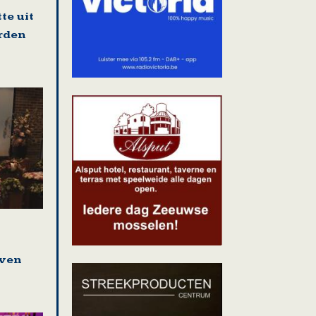
te uit
rden
even