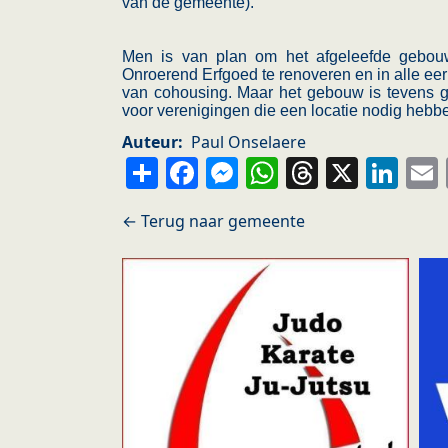
van de gemeente).
Men is van plan om het afgeleefde gebou
Onroerend Erfgoed te renoveren en in alle eer 
van cohousing. Maar het gebouw is tevens ges
voor verenigingen die een locatie nodig hebb
Auteur
Paul Onselaere
Share
Facebook
Messenger
WhatsApp
Thread
X
Li