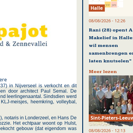
Halle
08/08/2026 - 12:26
Rani (28) opent A
Makelief in Halle:
wil mensen
samenbrengen e
laten knutselen”
Meer lezen
ere
) in Nijverseel is verkocht en dit
en door architect Paul Semal. De
nd leerlingenaantal. Sindsdien werd
KLJ-meisjes, heemkring, volleybal,
Sint-Pieters-Leeu
, notaris in Londerzeel, en Hans De
ozzie. Het echtpaar woont op Hulst,
ngekocht gebouw (dat eigendom was
08/08/2026 - 12:13