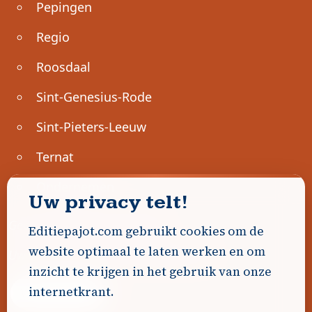
Pepingen
Regio
Roosdaal
Sint-Genesius-Rode
Sint-Pieters-Leeuw
Ternat
Ondernemen
Uw privacy telt!
Geen advertenties gevonden.
Editiepajot.com gebruikt cookies om de
website optimaal te laten werken en om
Uw advertentie hier? Contacteer ons!
inzicht te krijgen in het gebruik van onze
internetkrant.
Word Partner!