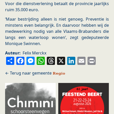
Voor die dienstverlening betaalt de provincie jaarlijks
ruim 35.000 euro.
‘Maar bestrijding alleen is niet genoeg. Preventie is
minstens even belangrijk. En daarvoor hebben wij de
medewerking nodig van alle Vlaams-Brabanders die
langs een waterloop wonen’, zegt gedeputeerde
Monique Swinnen.
Auteur
Felix Merckx
Share
Facebook
Messenger
WhatsApp
Threads
X
LinkedIn
Email
Prin
Regio