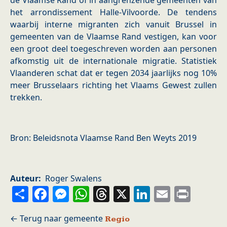
de Vlaamse Rand of in aangrenzende gemeenten van
het arrondissement Halle-Vilvoorde. De tendens
waarbij interne migranten zich vanuit Brussel in
gemeenten van de Vlaamse Rand vestigen, kan voor
een groot deel toegeschreven worden aan personen
afkomstig uit de internationale migratie. Statistiek
Vlaanderen schat dat er tegen 2034 jaarlijks nog 10%
meer Brusselaars richting het Vlaams Gewest zullen
trekken.
Bron: Beleidsnota Vlaamse Rand Ben Weyts 2019
Auteur
Roger Swalens
Share
Facebook
Messenger
WhatsApp
Threads
X
LinkedIn
Email
Prin
Regio