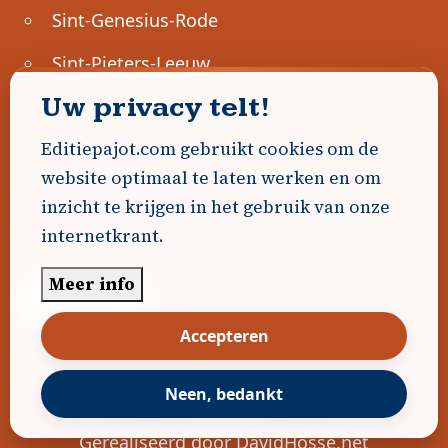
Sint-Genesius-Rode
Sint-Pieters-Leeuw
Uw privacy telt!
Ternat
Ondernemen
Editiepajot.com gebruikt cookies om de
website optimaal te laten werken en om
Geen advertenties gevonden.
inzicht te krijgen in het gebruik van onze
internetkrant.
Uw advertentie hier? Contacteer ons!
Meer info
Word Partner!
Accepteren
© 2026
Editiepajot.com
|
Algemene voorwaarden
Neen, bedankt
|
Disclaimer
|
Privacybeleid
|
Cookiebeleid
|
Gerealiseerd door
DavidHosse.net