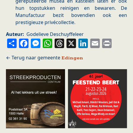
gereputeerde musea en kastelen laten er ook
hun topstukken reinigen en bewaren. De
Manufactuur bezit bovendien ook een
prestigieuze privécollectie.
Auteur
Godelieve Deschuyffeleer
Share
Facebook
Messenger
WhatsApp
Threads
X
LinkedIn
Email
Prin
Edingen