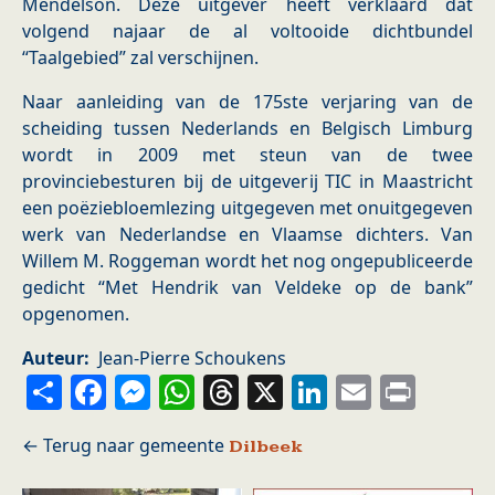
Mendelson. Deze uitgever heeft verklaard dat
volgend najaar de al voltooide dichtbundel
“Taalgebied” zal verschijnen.
Naar aanleiding van de 175ste verjaring van de
scheiding tussen Nederlands en Belgisch Limburg
wordt in 2009 met steun van de twee
provinciebesturen bij de uitgeverij TIC in Maastricht
een poëziebloemlezing uitgegeven met onuitgegeven
werk van Nederlandse en Vlaamse dichters. Van
Willem M. Roggeman wordt het nog ongepubliceerde
gedicht “Met Hendrik van Veldeke op de bank”
opgenomen.
Auteur
Jean-Pierre Schoukens
Share
Facebook
Messenger
WhatsApp
Threads
X
LinkedIn
Email
Prin
Dilbeek