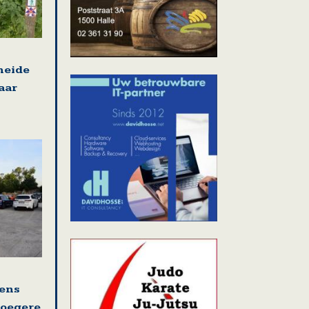
heide
aar
ens
roegere