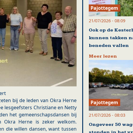
Pajottegem
21/07/2026 - 08:09
Ook op de Kester
kunnen takken n
beneden vallen
Meer lezen
ert
eten bij de leden van Okra Herne
Pajottegem
 lesgeefsters Christiane en Netty
leden het gemeenschapsdansen bij
21/07/2026 - 08:03
an Okra Herne is zeker welkom.
Ongeveer 50 wag
n die willen dansen, want tussen
stonden in het v