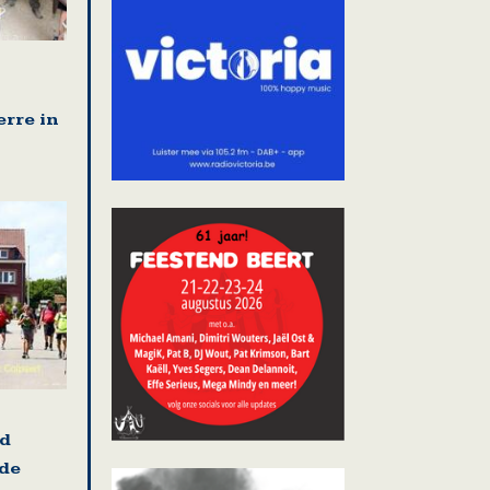
erre in
nd
 de