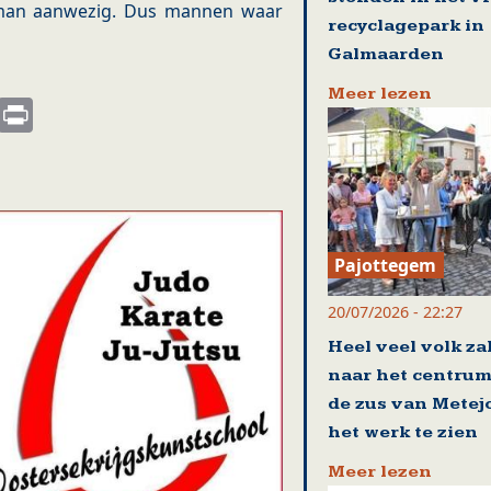
1 man aanwezig. Dus mannen waar
recyclagepark in
Galmaarden
Meer lezen
s
nkedIn
Email
Print
Pajottegem
20/07/2026 - 22:27
Heel veel volk za
naar het centrum
de zus van Metej
het werk te zien
Meer lezen