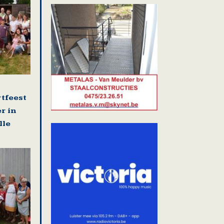
rtfeest
r in
lle