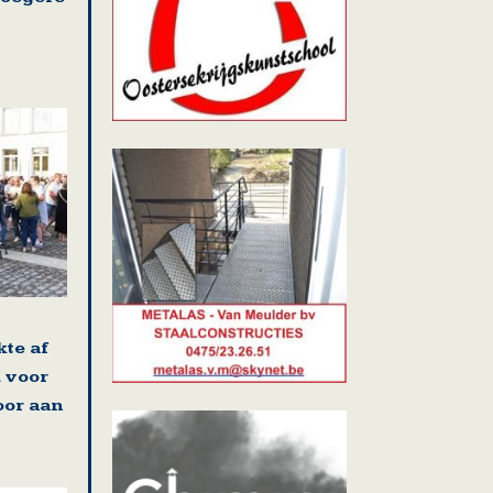
kte af
 voor
oor aan