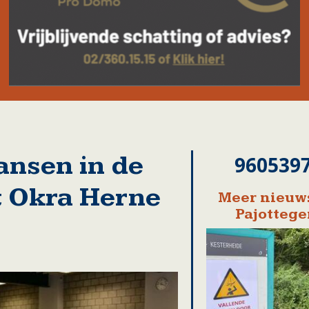
nsen in de
960539
 Okra Herne
Meer nieuws
Pajotteg