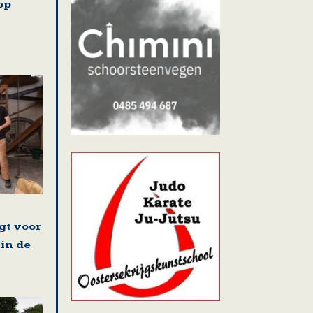
op
gt voor
 in de