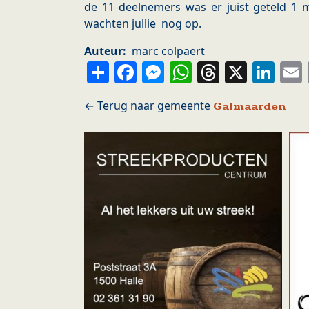
de 11 deelnemers was er juist geteld 
wachten jullie nog op.
Auteur
marc colpaert
Share
Facebook
Messenger
WhatsApp
Thread
X
Li
Galmaarden