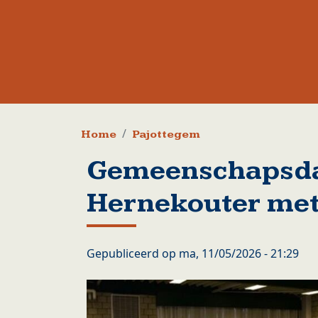
Kruimelpad
Home
Pajottegem
Gemeenschapsda
Hernekouter met
Gepubliceerd op
ma, 11/05/2026 - 21:29