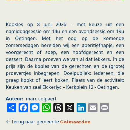
Kookles op 8 juni 2026 – met keuze uit een
namiddagsessie om 14u en een avondsessie om 19u
in Oetingen. Met het oog op de komende
zomersedagen bereiden wij een aperitiefhapje, een
voorgerecht of soep, een hoofdgerecht en een
dessert. Daarna proeven we van al dat lekkers. In de
prijs zijn de kopies van de gerechten en de (grote)
proevertjes inbegrepen. Doelpubliek: iedereen, die
graag kookt of leert koken. Plaats van de activiteit:
Keuken van zaal Elckerlyc – Kerkplein 12 - Oetingen.
Auteur
marc colpaert
Share
Facebook
Messenger
WhatsApp
Threads
X
LinkedIn
Email
Prin
Galmaarden