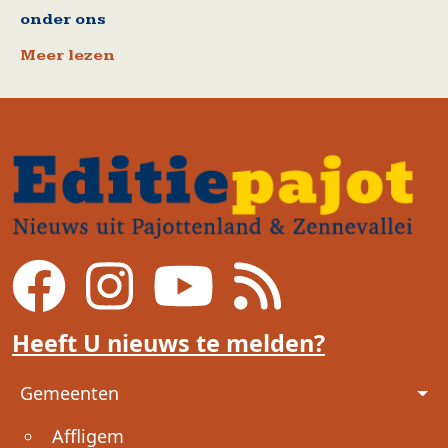
onder ons
Meer lezen
Heeft U nieuws te melden?
Voet
Gemeenten
Affligem