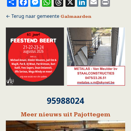
Share
Facebook
Messenger
WhatsApp
Threads
X
LinkedIn
Email
Prin
Galmaarden
95988024
Meer nieuws uit Pajottegem