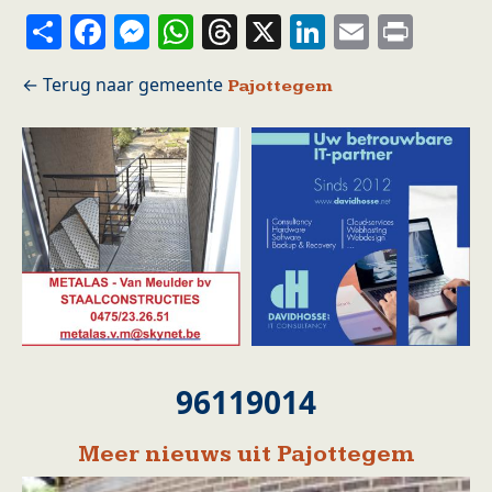
Share
Facebook
Messenger
WhatsApp
Threads
X
LinkedIn
Email
Prin
Pajottegem
96119014
Meer nieuws uit Pajottegem