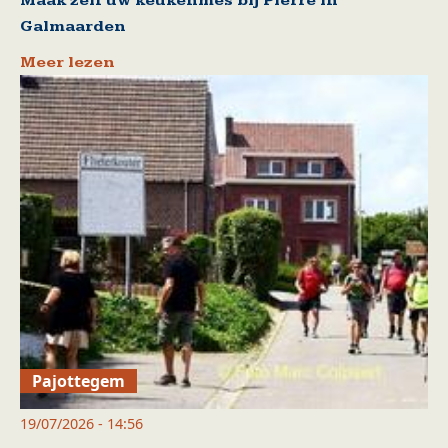
Maak zelf uw keukenmes bij Pierre in
Galmaarden
Meer lezen
Pajottegem
19/07/2026 - 14:56