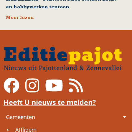
en hobbywerken tentoon
Meer lezen
Heeft U nieuws te melden?
Voet
Gemeenten
Affligem