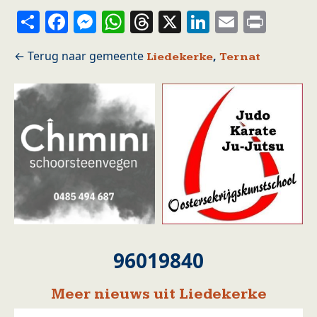
Share
Facebook
Messenger
WhatsApp
Threads
X
LinkedIn
Email
Prin
,
Liedekerke
Ternat
96019840
Meer nieuws uit Liedekerke